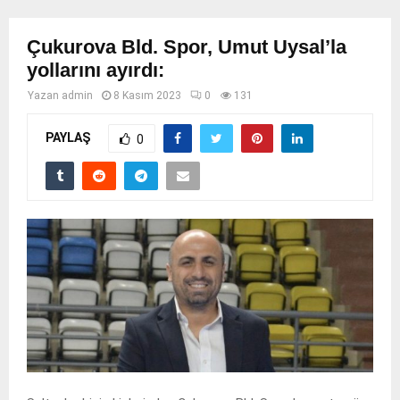
Çukurova Bld. Spor, Umut Uysal’la
yollarını ayırdı:
Yazan
admin
8 Kasım 2023
0
131
PAYLAŞ
0