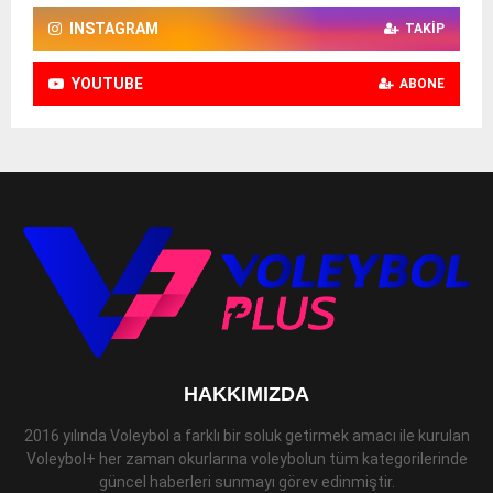
INSTAGRAM
TAKIP
YOUTUBE
ABONE
HAKKIMIZDA
2016 yılında Voleybol a farklı bir soluk getirmek amacı ile kurulan
Voleybol+ her zaman okurlarına voleybolun tüm kategorilerinde
güncel haberleri sunmayı görev edinmiştir.