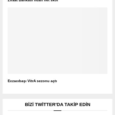
Ziraat Bankası’ndan net skor
Eczacıbaşı VitrA sezonu açtı
BIZI TWITTER’DA TAKIP EDIN