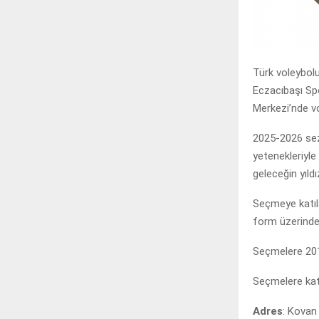
Türk voleybol
Eczacıbaşı Sp
Merkezi’nde vo
2025-2026 sezo
yetenekleriyle
geleceğin yıldı
Seçmeye katıla
form üzerinden
Seçmelere 2012
Seçmelere katı
Adres
: Kovan