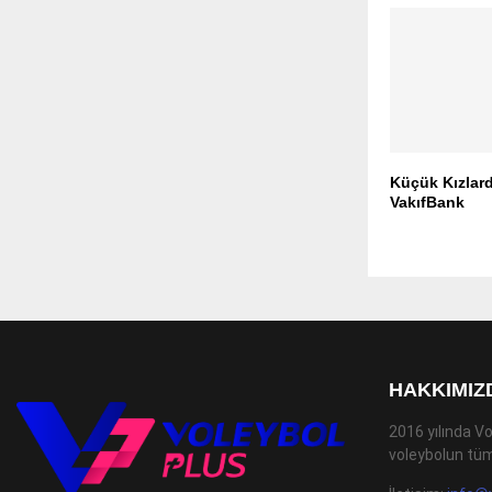
Küçük Kızlar
VakıfBank
HAKKIMIZ
2016 yılında Vo
voleybolun tüm