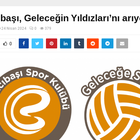
aşı, Geleceğin Yıldızları’nı arı
24 Nisan 2024
0
379
0