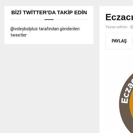
BIZI TWITTER’DA TAKIP EDIN
Eczacıb
Yazan
admin
@voleybolplus tarafından gönderilen
tweetler
PAYLAŞ