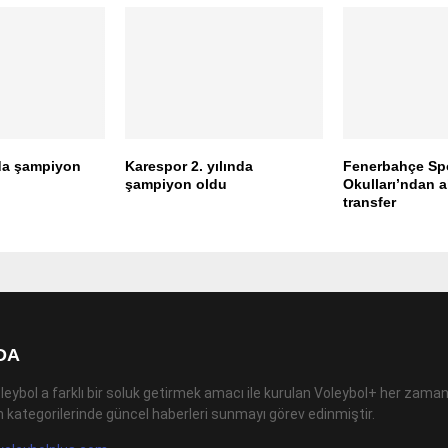
da şampiyon
Karespor 2. yılında
Fenerbahçe Sp
şampiyon oldu
Okulları’ndan a
transfer
DA
leybol a farklı bir soluk getirmek amacı ile kurulan Voleybol+ her zaman
 kategorilerinde güncel haberleri sunmayı görev edinmiştir.