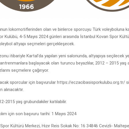
unun lokomotiflerinden olan ve binlerce sporcuyu Türk voleyboluna k
or Kulübü, 4-5 Mayıs 2024 günleri arasında İstanbul Kovan Spor Kült
leybol altyapı seçmeleri gerçekleşecek.
nu itibariyle Kartal’da yapılan yeni salonunda, altyapıya seçilecek y
 antrenmanlara başlayacak olan turuncu beyazlılar, 2012 – 2015 yaş a
zlarını seçmelere çağırıyor.
cak sporcular için başvurular https://eczacibasisporkulubu.org.tr/ s
 alınacaktır.
-2015 yaş grubundakiler katılabilir.
lım için son başvuru tarihi: 1 Mayıs 2024
 Spor Kültürü Merkezi, Hızır Reis Sokak No: 16 34846 Cevizli- Maltep