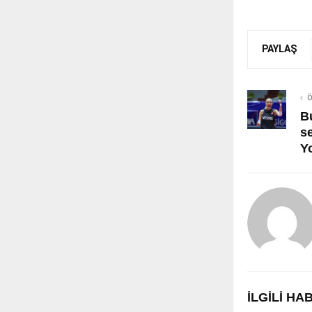
PAYLAŞ
Ö
B
s
Yo
İLGILI H