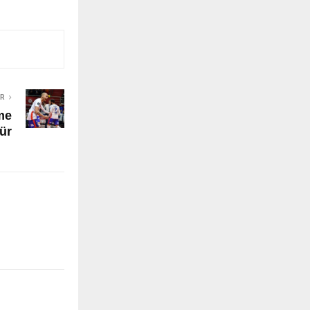
ER
me
ür