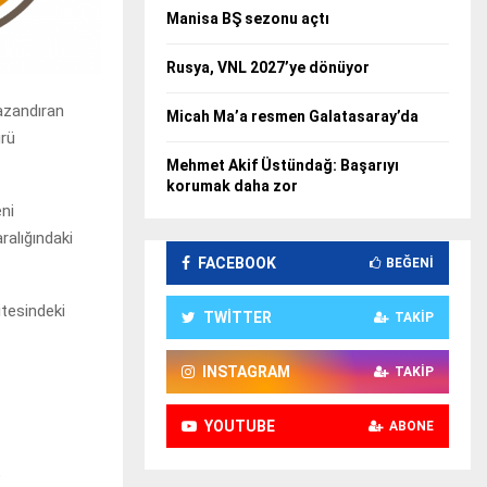
Manisa BŞ sezonu açtı
Rusya, VNL 2027’ye dönüyor
azandıran
Micah Ma’a resmen Galatasaray’da
ürü
Mehmet Akif Üstündağ: Başarıyı
korumak daha zor
eni
ralığındaki
FACEBOOK
BEĞENI
itesindeki
TWITTER
TAKIP
INSTAGRAM
TAKIP
YOUTUBE
ABONE
e