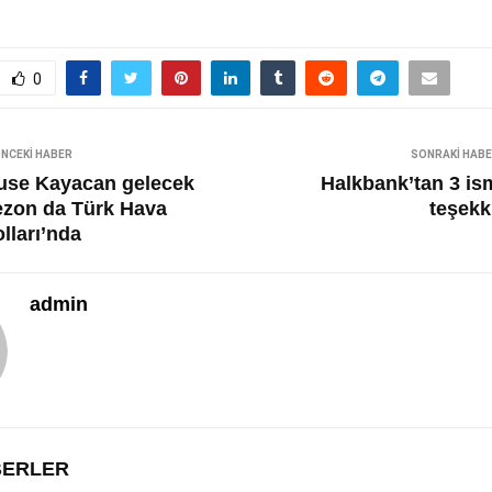
0
NCEKI HABER
SONRAKI HAB
use Kayacan gelecek
Halkbank’tan 3 is
ezon da Türk Hava
teşekk
lları’nda
admin
ABERLER