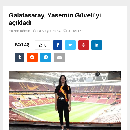
Galatasaray, Yasemin Güveli’yi
açıkladı
Yazan
admin
14 Mayıs 2024
0
163
PAYLAŞ
0