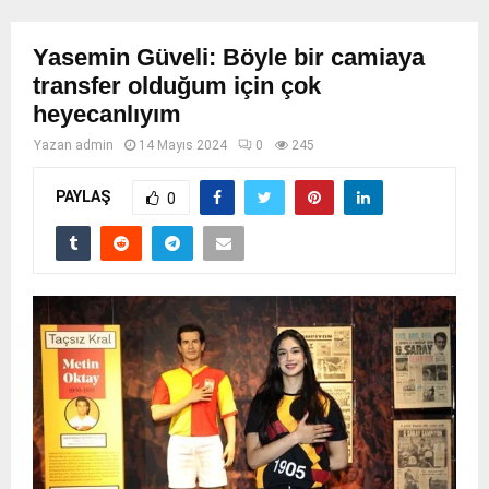
Yasemin Güveli: Böyle bir camiaya
transfer olduğum için çok
heyecanlıyım
Yazan
admin
14 Mayıs 2024
0
245
PAYLAŞ
0