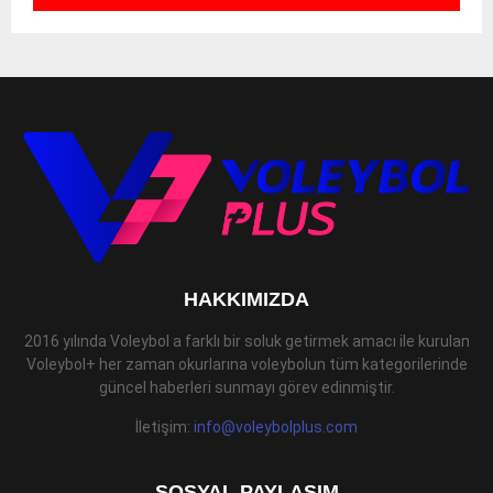
HAKKIMIZDA
2016 yılında Voleybol a farklı bir soluk getirmek amacı ile kurulan
Voleybol+ her zaman okurlarına voleybolun tüm kategorilerinde
güncel haberleri sunmayı görev edinmiştir.
İletişim:
info@voleybolplus.com
SOSYAL PAYLAŞIM