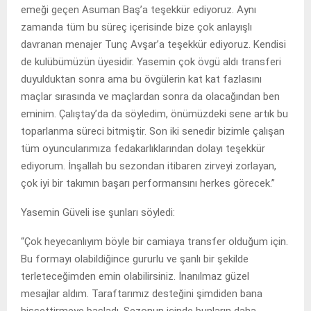
emeği geçen Asuman Baş’a teşekkür ediyoruz. Aynı
zamanda tüm bu süreç içerisinde bize çok anlayışlı
davranan menajer Tunç Avşar’a teşekkür ediyoruz. Kendisi
de kulübümüzün üyesidir. Yasemin çok övgü aldı transferi
duyulduktan sonra ama bu övgülerin kat kat fazlasını
maçlar sırasında ve maçlardan sonra da olacağından ben
eminim. Çalıştay’da da söyledim, önümüzdeki sene artık bu
toparlanma süreci bitmiştir. Son iki senedir bizimle çalışan
tüm oyuncularımıza fedakarlıklarından dolayı teşekkür
ediyorum. İnşallah bu sezondan itibaren zirveyi zorlayan,
çok iyi bir takımın başarı performansını herkes görecek.”
Yasemin Güveli ise şunları söyledi:
“Çok heyecanlıyım böyle bir camiaya transfer olduğum için.
Bu formayı olabildiğince gururlu ve şanlı bir şekilde
terleteceğimden emin olabilirsiniz. İnanılmaz güzel
mesajlar aldım. Taraftarımız desteğini şimdiden bana