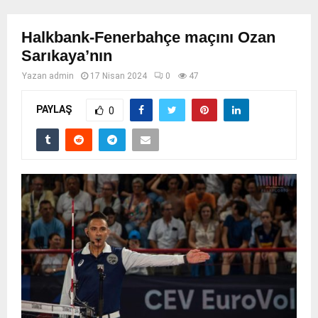
Halkbank-Fenerbahçe maçını Ozan
Sarıkaya’nın
Yazan
admin
17 Nisan 2024
0
47
PAYLAŞ
0