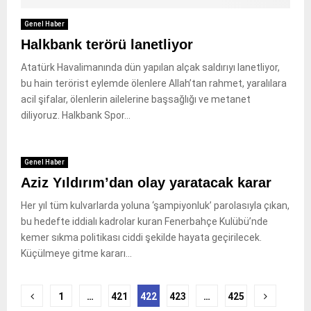
Genel Haber
Halkbank terörü lanetliyor
Atatürk Havalimanında dün yapılan alçak saldırıyı lanetliyor,
bu hain terörist eylemde ölenlere Allah’tan rahmet, yaralılara
acil şifalar, ölenlerin ailelerine başsağlığı ve metanet
diliyoruz. Halkbank Spor...
Genel Haber
Aziz Yıldırım’dan olay yaratacak karar
Her yıl tüm kulvarlarda yoluna ‘şampiyonluk’ parolasıyla çıkan,
bu hedefte iddialı kadrolar kuran Fenerbahçe Kulübü’nde
kemer sıkma politikası ciddi şekilde hayata geçirilecek.
Küçülmeye gitme kararı...
Yazı
1
…
421
422
423
…
425