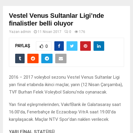
Vestel Venus Sultanlar Ligi’nde
finalistler belli oluyor
Yazan
admin
11 Nisan 2017
0
176
PAYLAŞ
0
2016 – 2017 voleybol sezonu Vestel Venus Sultanlar Ligi
yarı final etabında ikinci maçlar, yarın (12 Nisan Çarşamba),
TVF Burhan Felek Voleybol Salonu’nda oynanacak.
Yarı final eşleşmelerinden; VakıfBank ile Galatasaray saat
16.00’da, Fenerbahçe ile Eczacıbaşı VitrA saat 19.00’da
karşılaşacak. Maçlar NTV Spor’dan naklen verilecek.
YARI FİNAL STATÜSÜ