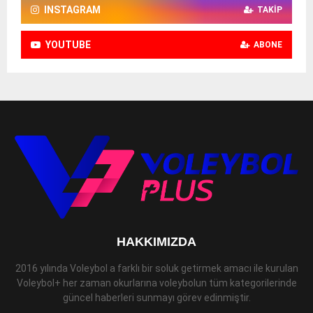
INSTAGRAM
TAKIP
YOUTUBE
ABONE
HAKKIMIZDA
2016 yılında Voleybol a farklı bir soluk getirmek amacı ile kurulan
Voleybol+ her zaman okurlarına voleybolun tüm kategorilerinde
güncel haberleri sunmayı görev edinmiştir.