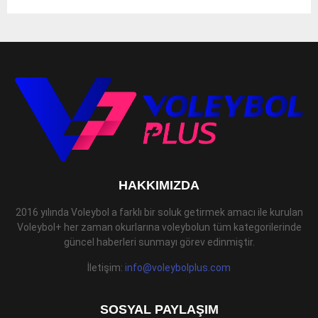
HAKKIMIZDA
2016 yılında Voleybol a farklı bir soluk getirmek amacı ile kurulan
Voleybol+ her zaman okurlarına voleybolun tüm kategorilerinde
güncel haberleri sunmayı görev edinmiştir.
İletişim:
info@voleybolplus.com
SOSYAL PAYLAŞIM