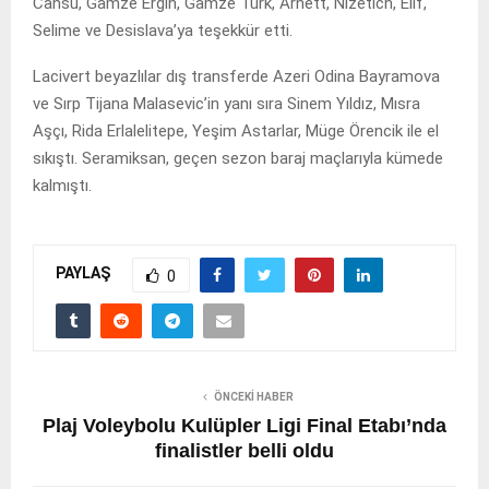
Cansu, Gamze Ergin, Gamze Türk, Arnett, Nizetich, Elif,
Selime ve Desislava’ya teşekkür etti.
Lacivert beyazlılar dış transferde Azeri Odina Bayramova
ve Sırp Tijana Malasevic’in yanı sıra Sinem Yıldız, Mısra
Aşçı, Rida Erlalelitepe, Yeşim Astarlar, Müge Örencik ile el
sıkıştı. Seramiksan, geçen sezon baraj maçlarıyla kümede
kalmıştı.
PAYLAŞ
0
ÖNCEKI HABER
Plaj Voleybolu Kulüpler Ligi Final Etabı’nda
finalistler belli oldu