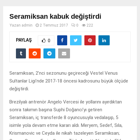
Seramiksan kabuk değiştirdi
Yazan
admin
2 Temmuz 2017
0
222
PAYLAŞ
0
Seramiksan, 2’nci sezonunu geçireceği Vestel Venus
Sultanlar Ligi’nde 2017-18 öncesi kadrosunu büyük ölçüde
değiştirdi.
Brezilyalı antrenör Angelo Vercesi ile yollarını ayırdıktan
sonra takımın başına Suphi Doğancı’yı getiren
Seramiksan, iç transferde 8 oyuncusuyla vedalaşıp, 5
isimle yola devam etme kararı aldı. Meryem, Sedef, Sıla,
Krismanovic ve Ceyda ile nikah tazeleyen Seramiksan;