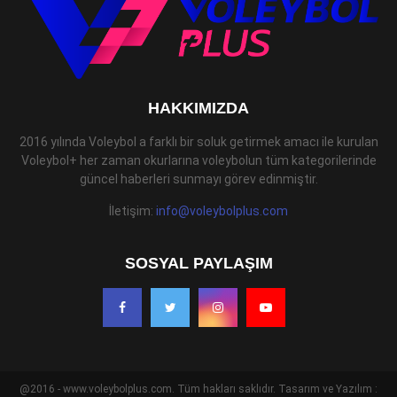
HAKKIMIZDA
2016 yılında Voleybol a farklı bir soluk getirmek amacı ile kurulan
Voleybol+ her zaman okurlarına voleybolun tüm kategorilerinde
güncel haberleri sunmayı görev edinmiştir.
İletişim:
info@voleybolplus.com
SOSYAL PAYLAŞIM
@2016 - www.voleybolplus.com. Tüm hakları saklıdır. Tasarım ve Yazılım :