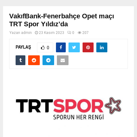
VakıfBank-Fenerbahçe Opet maçı
TRT Spor Yıldız’da
Yazan
admin
23 Kasım 2023
0
207
PAYLAŞ
0