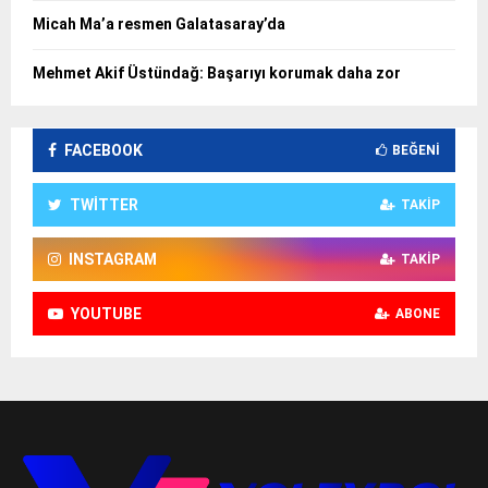
Micah Ma’a resmen Galatasaray’da
Mehmet Akif Üstündağ: Başarıyı korumak daha zor
FACEBOOK
BEĞENI
TWITTER
TAKIP
INSTAGRAM
TAKIP
YOUTUBE
ABONE