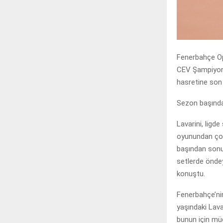
Fenerbahçe Op
CEV Şampiyonla
hasretine son 
Sezon başında t
Lavarini, ligd
oyunundan çok
başından sonun
setlerde öndey
konuştu.
Fenerbahçe’ni
yaşındaki Lava
bunun için müc