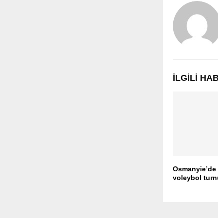
İLGILI H
Osmanyie’de 
voleybol turn