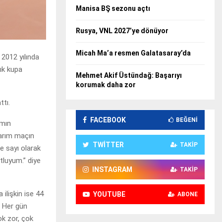
Manisa BŞ sezonu açtı
Rusya, VNL 2027’ye dönüyor
Micah Ma’a resmen Galatasaray’da
2012 yılında
ık kupa
Mehmet Akif Üstündağ: Başarıyı
korumak daha zor
ttı.
FACEBOOK
BEĞENI
ımın
arım maçın
TWITTER
TAKIP
le sayı olarak
tluyum.” diye
INSTAGRAM
TAKIP
ilişkin ise 44
YOUTUBE
ABONE
. Her gün
ok zor, çok