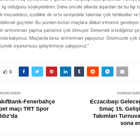
 lig olduğunu söyleyebilirim. Daha önceki yıllarda dışardan da bu ligi t
 mücadeleci, özellikle de orta seviyedeki takımlar çok tehlikeliler ve
enebilecek güçteler. Bu yüzden bütün maçlara dikkat etmeniz gerekiyor.
çin antrenman yapma şansımız çok olmuyor. Denemek istediğimiz şey
da kalıyoruz. Maçlarda biraz antrenman yapıyoruz. Önümüzde çok z
 içinde oyunumuzu geliştirmeye çalışıyoruz.”
0
NCEKI HABER
SONRAKI HAB
akıfBank-Fenerbahçe
Eczacıbaşı Gelece
pet maçı TRT Spor
Smaç 15. Geliş
ldız’da
Takımları Turnuva
sona er