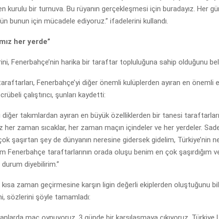
en kurulu bir turnuva. Bu rüyanın gerçekleşmesi için buradayız. Her gü
gün bunun için mücadele ediyoruz.” ifadelerini kullandı.
ımız her yerde”
ni, Fenerbahçe’nin harika bir taraftar topluluğuna sahip olduğunu beli
i taraftarları, Fenerbahçe’yi diğer önemli kulüplerden ayıran en önemli 
crübeli çalıştırıcı, şunları kaydetti:
 diğer takımlardan ayıran en büyük özelliklerden bir tanesi taraftarları
z her zaman sıcaklar, her zaman maçın içindeler ve her yerdeler. Sa
 çok şaşırtan şey de dünyanın neresine gidersek gidelim, Türkiye’nin n
lim Fenerbahçe taraftarlarının orada oluşu benim en çok şaşırdığım v
durum diyebilirim.”
 kısa zaman geçirmesine karşın ligin değerli ekiplerden oluştuğunu bild
ni, sözlerini şöyle tamamladı:
nlarda maç oynuyoruz. 3 günde bir karşılaşmaya çıkıyoruz. Türkiye L