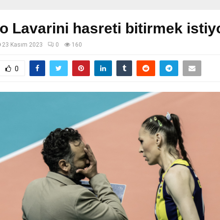
o Lavarini hasreti bitirmek istiy
23 Kasım 2023
0
160
0