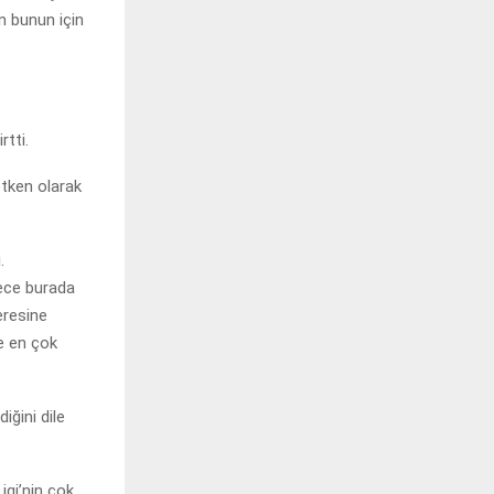
n bunun için
rtti.
etken olarak
.
dece burada
eresine
e en çok
iğini dile
igi’nin çok