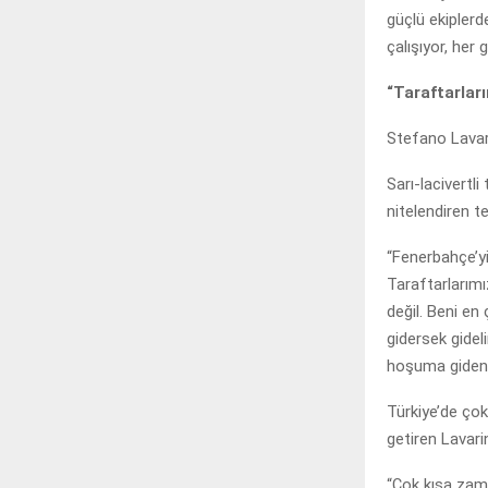
güçlü ekiplerd
çalışıyor, her 
“Taraftarlar
Stefano Lavari
Sarı-lacivertl
nitelendiren te
“Fenerbahçe’yi
Taraftarlarımı
değil. Beni en
gidersek gide
hoşuma giden 
Türkiye’de çok
getiren Lavari
“Çok kısa zama