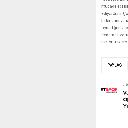
mücadeleci bir
ediyordum. Çok
birbirlerini y
oynadığımız i
denemek zorun
var, bu takvim
PAYLAŞ
Ö
V
O
Yı