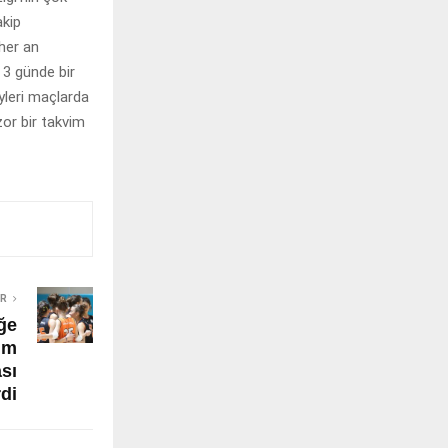
akip
 her an
 3 günde bir
leri maçlarda
or bir takvim
ER
ğe
im
sı
di