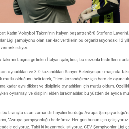
et Kadın Voleybol Takımı’nın İtalyan başantrenörü Stefano Lavarini, 
r Ligi şampiyonu olan sarı-lacivertlilerin bu organizasyondaki 12 yıll
vermek istiyor.
akımın başına getirilen İtalyan çalıştırıcı, bu sezonki hedeflerini anla
e son oynadıkları ve 3-0 kazandıkları Sarıyer Belediyespor maçında tak
 mutlu olduğunu belirterek, “Hem kazandığımız için hem de oyuncul
a kadar aynı dikkat ve disiplinle oynadıkları için mutlu oldum. Özellik
ken oynamayı ve disiplini elden bırakmadılar, bu yüzden de ayrıca mu
n bu branşta uzun zamandır hayalini kurduğu Avrupa Şampiyonluğu’na 
rini, “Avrupa şampiyonluğu hedefimiz. Her gün bunun için çalışıyoruz
adele ediyoruz. Tabii ki kazanmak istiyoruz. CEV Şampiyonlar Ligi ç