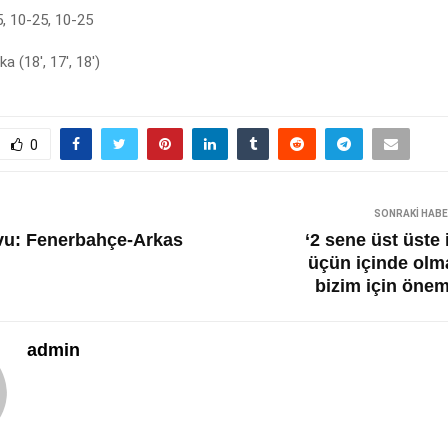
, 10-25, 10-25
ka (18′, 17′, 18′)
0
SONRAKI HAB
vu: Fenerbahçe-Arkas
‘2 sene üst üste 
üçün içinde olm
bizim için önem
admin