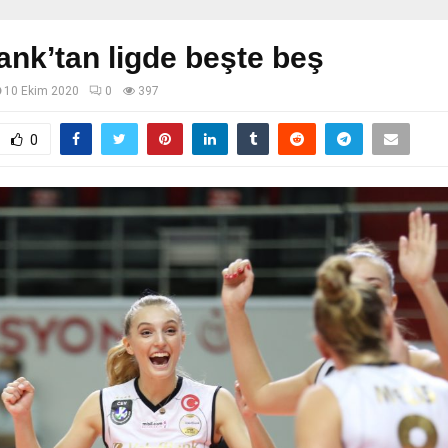
ank’tan ligde beşte beş
10 Ekim 2020
0
397
0