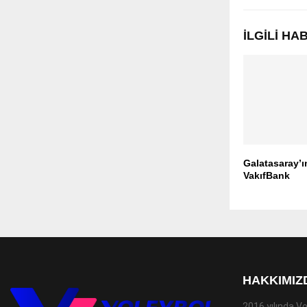
İLGILI H
Galatasaray’
VakıfBank
HAKKIMIZ
2016 yılında Vo