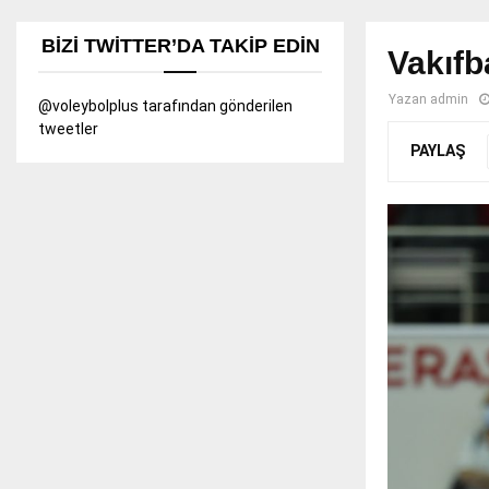
BIZI TWITTER’DA TAKIP EDIN
Vakıfb
Yazan
admin
@voleybolplus tarafından gönderilen
tweetler
PAYLAŞ