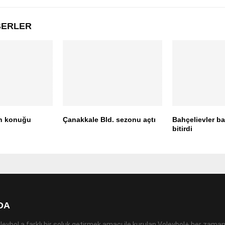
ABERLER
ın konuğu
Çanakkale Bld. sezonu açtı
Bahçelievler b
bitirdi
DA
leybol a farklı bir soluk getirmek amacı ile kurulan Voleybol+ her zaman