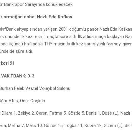
akıfBank Spor Sarayı’nda konuk edecek.
ir armağan daha: Nazlı Eda Kafkas
kıfBank altyapısından yetişen 2001 doğumlu pasör Nazlı Eda Kafkas
as önünde ilk kez resmi maçta süre aldı. İlk altıda maça başlayan Naz
 sıra üçüncü haftadaki THY maçında ilk kez sarı-siyahlı formayı giyen
nde de süre aldı.
İSTİĞİ
VAKIFBANK: 0-3
Burhan Felek Vestel Voleybol Salonu
Uğur Ateş, Onur Coşkun
:
Dilara 1, Zekiye 2, Ceren, Fatma 5, Gözde 5, Deniz 1, Buse (L), Nazlı 
Eda, Meliha 7, Melis 10, Gözde 15, Tuğba 11, Kübra 13, Gizem (L), Seli