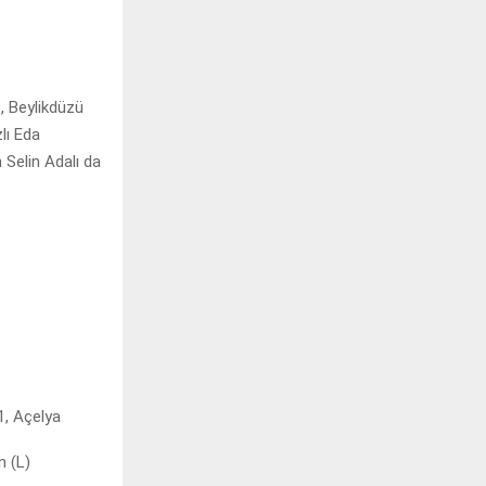
, Beylikdüzü
lı Eda
 Selin Adalı da
1, Açelya
n (L)