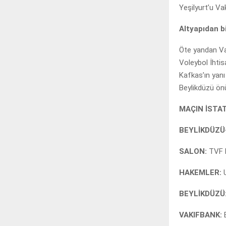
Yeşilyurt’u V
Altyapıdan b
Öte yandan Va
Voleybol İhtis
Kafkas’ın yanı
Beylikdüzü önü
MAÇIN İSTAT
BEYLİKDÜZÜ-
SALON:
TVF 
HAKEMLER:
BEYLİKDÜZÜ
VAKIFBANK: