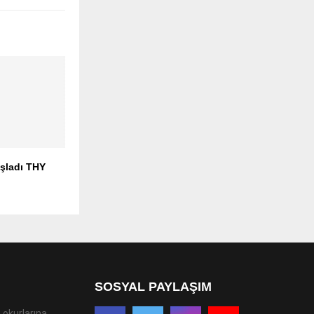
aşladı THY
SOSYAL PAYLAŞIM
 okurlarına