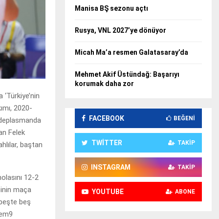
Manisa BŞ sezonu açtı
Rusya, VNL 2027’ye dönüyor
Micah Ma’a resmen Galatasaray’da
Mehmet Akif Üstündağ: Başarıyı
korumak daha zor
‘Türkiye’nin
ımı, 2020-
FACEBOOK
BEĞENI
ı deplasmanda
an Felek
TWITTER
TAKIP
hlılar, baştan
INSTAGRAM
TAKIP
molasını 12-2
binin maça
YOUTUBE
ABONE
 beşte beş
stem9