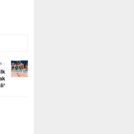
ER
ilk
ak
li’