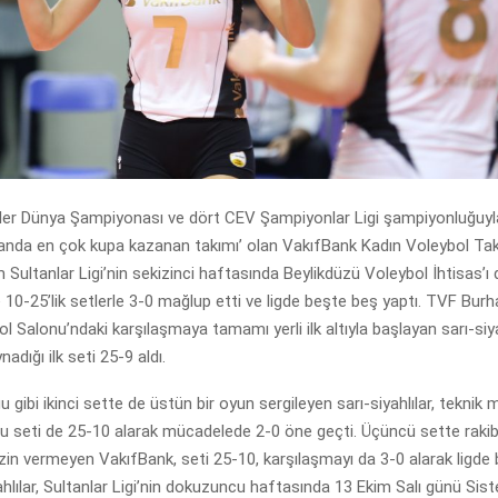
ler Dünya Şampiyonası ve dört CEV Şampiyonlar Ligi şampiyonluğuyla 
alanda en çok kupa kazanan takımı’ olan VakıfBank Kadın Voleybol Tak
 Sultanlar Ligi’nin sekizinci haftasında Beylikdüzü Voleybol İhtisas’
 10-25’lik setlerle 3-0 mağlup etti ve ligde beşte beş yaptı. TVF Burh
l Salonu’ndaki karşılaşmaya tamamı yerli ilk altıyla başlayan sarı-siya
adığı ilk seti 25-9 aldı.
u gibi ikinci sette de üstün bir oyun sergileyen sarı-siyahlılar, teknik 
bu seti de 25-10 alarak mücadelede 2-0 öne geçti. Üçüncü sette raki
in vermeyen VakıfBank, seti 25-10, karşılaşmayı da 3-0 alarak ligde
yahlılar, Sultanlar Ligi’nin dokuzuncu haftasında 13 Ekim Salı günü Si