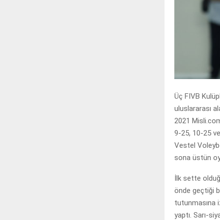
Üç FIVB Kulüp
uluslararası 
2021 Misli.com
9-25, 10-25 ve
Vestel Voleybo
sona üstün oyn
İlk sette olduğ
önde geçtiği 
tutunmasına iz
yaptı. Sarı-si