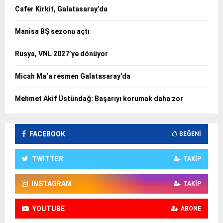
Cafer Kirkit, Galatasaray’da
Manisa BŞ sezonu açtı
Rusya, VNL 2027’ye dönüyor
Micah Ma’a resmen Galatasaray’da
Mehmet Akif Üstündağ: Başarıyı korumak daha zor
FACEBOOK
BEĞENI
TWITTER
TAKIP
INSTAGRAM
TAKIP
YOUTUBE
ABONE