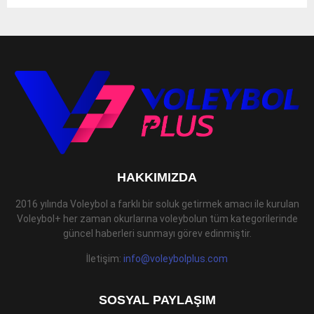
HAKKIMIZDA
2016 yılında Voleybol a farklı bir soluk getirmek amacı ile kurulan
Voleybol+ her zaman okurlarına voleybolun tüm kategorilerinde
güncel haberleri sunmayı görev edinmiştir.
İletişim:
info@voleybolplus.com
SOSYAL PAYLAŞIM