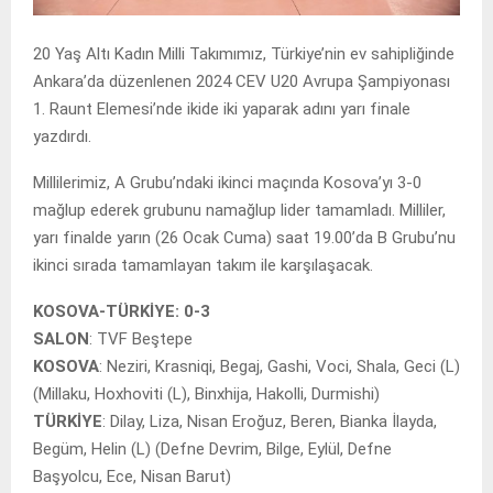
20 Yaş Altı Kadın Milli Takımımız, Türkiye’nin ev sahipliğinde
Ankara’da düzenlenen 2024 CEV U20 Avrupa Şampiyonası
1. Raunt Elemesi’nde ikide iki yaparak adını yarı finale
yazdırdı.
Millilerimiz, A Grubu’ndaki ikinci maçında Kosova’yı 3-0
mağlup ederek grubunu namağlup lider tamamladı. Milliler,
yarı finalde yarın (26 Ocak Cuma) saat 19.00’da B Grubu’nu
ikinci sırada tamamlayan takım ile karşılaşacak.
KOSOVA-TÜRKİYE: 0-3
SALON
: TVF Beştepe
KOSOVA
: Neziri, Krasniqi, Begaj, Gashi, Voci, Shala, Geci (L)
(Millaku, Hoxhoviti (L), Binxhija, Hakolli, Durmishi)
TÜRKİYE
: Dilay, Liza, Nisan Eroğuz, Beren, Bianka İlayda,
Begüm, Helin (L) (Defne Devrim, Bilge, Eylül, Defne
Başyolcu, Ece, Nisan Barut)