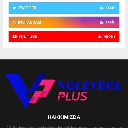
TWITTER
TAKIP
INSTAGRAM
TAKIP
YOUTUBE
ABONE
HAKKIMIZDA
2016 yılında Voleybol a farklı bir soluk getirmek amacı ile kurulan