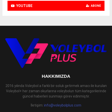
YOUTUBE
ABONE
HAKKIMIZDA
2016 yılında Voleybol a farklı bir soluk getirmek amacı ile kurulan
Voleybol+ her zaman okurlarına voleybolun tüm kategorilerinde
güncel haberleri sunmayı görev edinmiştir.
İletişim:
info@voleybolplus.com