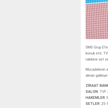
SMS Grup Efel
konuk etti. T
rakibine set 
Mücadelenin se
alınan galibiye
ZİRAAT BANK
SALON
: TVF 
HAKEMLER
:
SETLER
: 25-