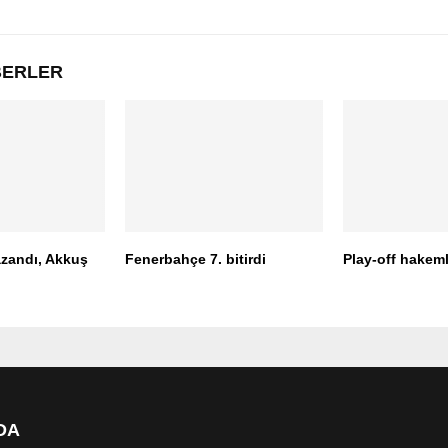
ABERLER
azandı, Akkuş
Fenerbahçe 7. bitirdi
Play-off hakeml
DA