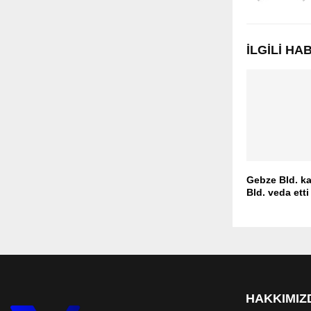
İLGILI H
Gebze Bld. k
Bld. veda etti
HAKKIMIZ