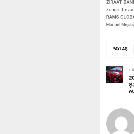
ZİRAAT BAN
Zonca, Trevor
RAMS GLOBA
Manuel Mejias
PAYLAŞ
Ö
2
Ş
e