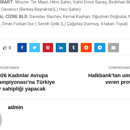
KKART
: Wouter Ter Maat, Hilmi Şahin, Vahit Emre Savaş, Bedirhan Bü
 Clevenot (Berkay Bayraktar(L) Hacı Şahin)
L CİZRE BLD:
Danislav Slachev, Kemal Kayhan, Oğuzhan Doğruluk, 
, Ömer Furkan Dur ( Semih Çelik (L) Çağatay Durmuş, Atakan Topal)
0
NCEKI HABER
SONRAKI HAB
026 Kadınlar Avrupa
Halkbank’tan um
ampiyonası’na Türkiye
veren pro
v sahipliği yapacak
admin