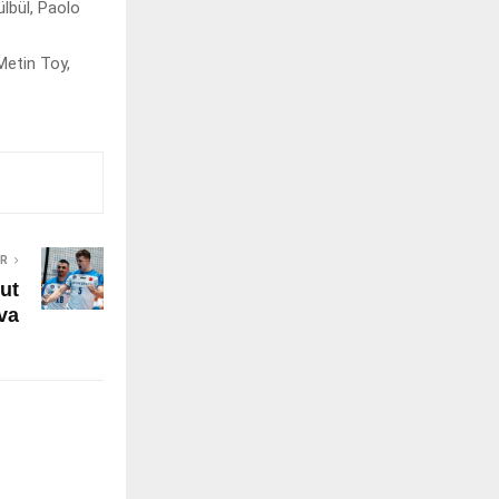
lbül, Paolo
Metin Toy,
ER
ut
va