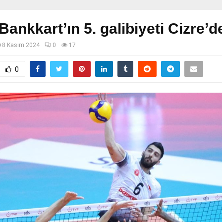
 Bankkart’ın 5. galibiyeti Cizre’d
8 Kasım 2024
0
17
0