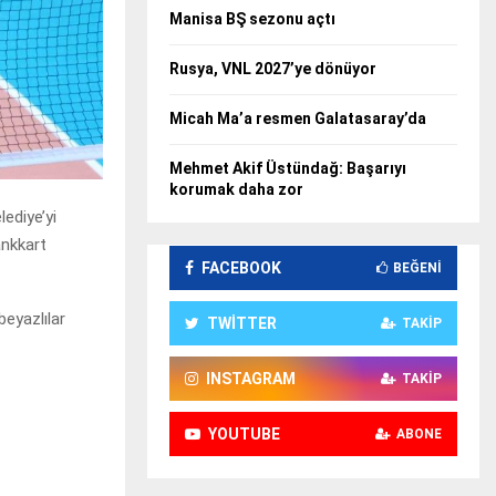
Manisa BŞ sezonu açtı
Rusya, VNL 2027’ye dönüyor
Micah Ma’a resmen Galatasaray’da
Mehmet Akif Üstündağ: Başarıyı
korumak daha zor
ediye’yi
ankkart
FACEBOOK
BEĞENI
beyazlılar
TWITTER
TAKIP
INSTAGRAM
TAKIP
YOUTUBE
ABONE