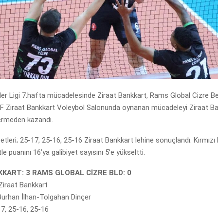
er Ligi 7.hafta mücadelesinde Ziraat Bankkart, Rams Global Cizre Bel
VF Ziraat Bankkart Voleybol Salonunda oynanan mücadeleyi Ziraat B
vermeden kazandı.
tleri; 25-17, 25-16, 25-16 Ziraat Bankkart lehine sonuçlandı. Kırmızı 
tle puanını 16’ya galibiyet sayısını 5’e yükseltti.
KART: 3 RAMS GLOBAL CİZRE BLD: 0
Ziraat Bankkart
 Burhan İlhan-Tolgahan Dinçer
17, 25-16, 25-16