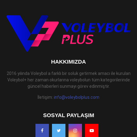
HAKKIMIZDA
2016 yılında Voleybol a farklı bir soluk getirmek amacı ile kurulan
Voleybol+ her zaman okurlarına voleybolun tüm kategorilerinde
güncel haberleri sunmayı görev edinmiştir.
İletişim:
info@voleybolplus.com
SOSYAL PAYLAŞIM