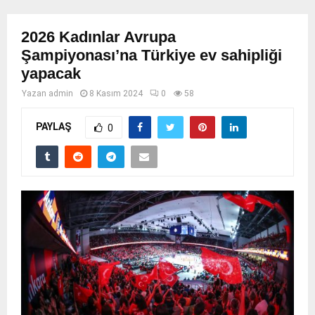
2026 Kadınlar Avrupa
Şampiyonası’na Türkiye ev sahipliği
yapacak
Yazan
admin
8 Kasım 2024
0
58
PAYLAŞ
0