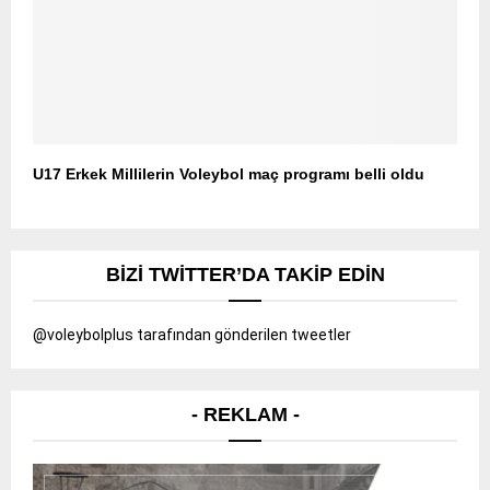
U17 Erkek Millilerin Voleybol maç programı belli oldu
BIZI TWITTER’DA TAKIP EDIN
@voleybolplus tarafından gönderilen tweetler
- REKLAM -