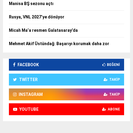
Manisa BŞ sezonu açtı
Rusya, VNL 2027’ye dönüyor
Micah Ma’a resmen Galatasaray’da
Mehmet Akif Üstündağ: Başarıyı korumak daha zor
FACEBOOK
BEĞENI
TWITTER
TAKIP
INSTAGRAM
TAKIP
YOUTUBE
ABONE