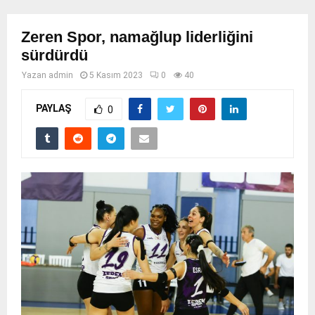
Zeren Spor, namağlup liderliğini
sürdürdü
Yazan
admin
5 Kasım 2023
0
40
PAYLAŞ
0