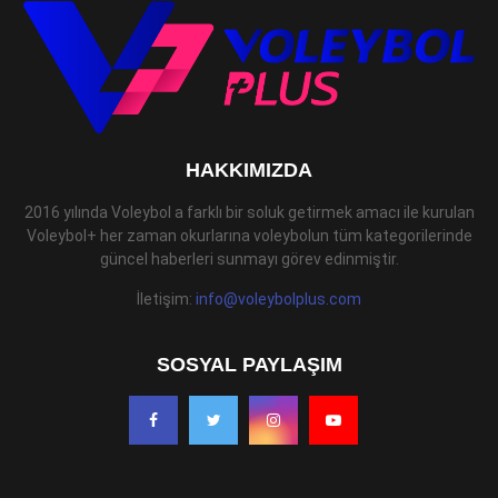
HAKKIMIZDA
2016 yılında Voleybol a farklı bir soluk getirmek amacı ile kurulan
Voleybol+ her zaman okurlarına voleybolun tüm kategorilerinde
güncel haberleri sunmayı görev edinmiştir.
İletişim:
info@voleybolplus.com
SOSYAL PAYLAŞIM