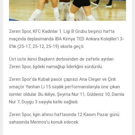
Zeren Spor, KFC Kadınlar 1. Ligi B Grubu beşinci hafta
maçında deplasmanda İBA Kimya TED Ankara Kolejliler’i 3-
0’lık (25-17, 25-12, 25-19) skorla geçti.
Üst üste ikinci Başkent derbisinden de zaferle ayrılan
Zeren Spor, ligdeki namağlup liderliğini sürdürdü.
Zeren Spor’da Kübalı pasör çaprazı Ana Cleger ve Çinli
smaçör Yanhan Li 15 sayılık performanslarıyla öne çıkan
isimler oldular. Bu ikiliye, Şeyma Nur 11, Güldeniz 10, Damla
Nur 7, Duygu 3 sayıyla katkı sağladı.
Zeren Spor, ligin altıncı haftasında 12 Kasım Pazar günü
sahasında Merinos’u konuk edecek.