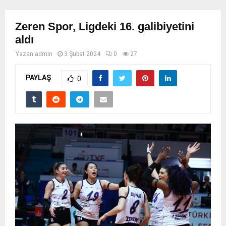
Zeren Spor, Ligdeki 16. galibiyetini
aldı
Yazan
admin
3 Şubat 2024
0
27
PAYLAŞ
0