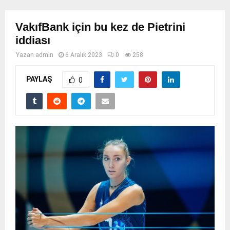
VakıfBank için bu kez de Pietrini
iddiası
Yazan
admin
6 Aralık 2023
0
258
PAYLAŞ
0