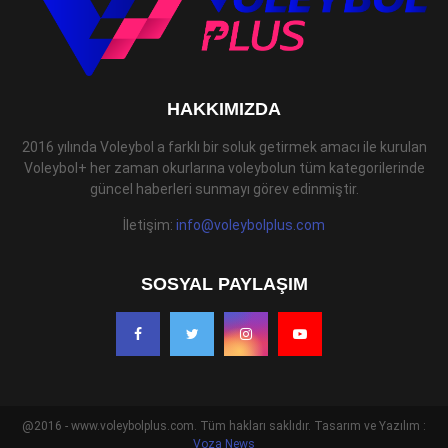
HAKKIMIZDA
2016 yılında Voleybol a farklı bir soluk getirmek amacı ile kurulan
Voleybol+ her zaman okurlarına voleybolun tüm kategorilerinde
güncel haberleri sunmayı görev edinmiştir.
İletişim:
info@voleybolplus.com
SOSYAL PAYLAŞIM
@2016 - www.voleybolplus.com. Tüm hakları saklıdır. Tasarım ve Yazılım :
Voza News