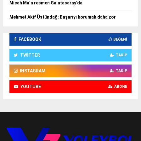
Micah Ma’a resmen Galatasaray’da
Mehmet Akif Üstündağ: Başarıyı korumak daha zor
FACEBOOK
BEĞENI
TWITTER
TAKIP
INSTAGRAM
TAKIP
YOUTUBE
ABONE