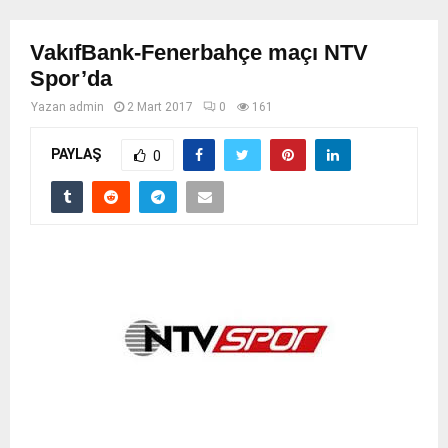
VakıfBank-Fenerbahçe maçı NTV
Spor’da
Yazan
admin
2 Mart 2017
0
161
PAYLAŞ
0