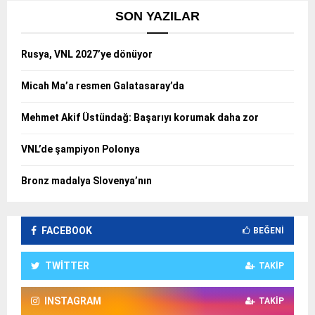
SON YAZILAR
Rusya, VNL 2027’ye dönüyor
Micah Ma’a resmen Galatasaray’da
Mehmet Akif Üstündağ: Başarıyı korumak daha zor
VNL’de şampiyon Polonya
Bronz madalya Slovenya’nın
FACEBOOK
BEĞENI
TWITTER
TAKIP
INSTAGRAM
TAKIP