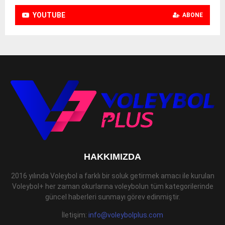
YOUTUBE
ABONE
HAKKIMIZDA
2016 yılında Voleybol a farklı bir soluk getirmek amacı ile kurulan
Voleybol+ her zaman okurlarına voleybolun tüm kategorilerinde
güncel haberleri sunmayı görev edinmiştir.
İletişim:
info@voleybolplus.com