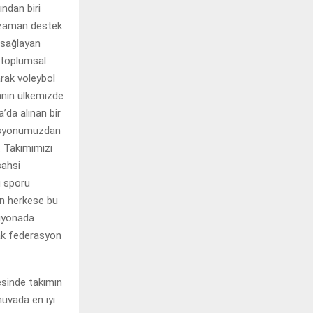
ndan biri
r zaman destek
ı sağlayan
a toplumsal
rak voleybol
anın ülkemizde
’da alınan bir
rasyonumuzdan
. Takımımızı
şahsi
u sporu
yan herkese bu
piyonada
ak federasyon
sinde takımın
nuvada en iyi