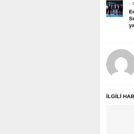
Ö
E
Sı
ya
İLGILI H