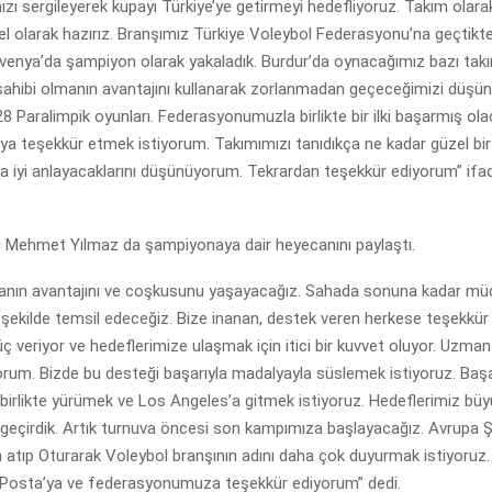
ı sergileyerek kupayı Türkiye’ye getirmeyi hedefliyoruz. Takım olara
l olarak hazırız. Branşımız Türkiye Voleybol Federasyonu’na geçtikte
venya’da şampiyon olarak yakaladık. Burdur’da oynacağımız bazı takı
 sahibi olmanın avantajını kullanarak zorlanmadan geçeceğimizi düşü
 Paralimpik oyunları. Federasyonumuzla birlikte bir ilki başarmış ola
 teşekkür etmek istiyorum. Takımımızı tanıdıkça ne kadar güzel bir 
ha iyi anlayacaklarını düşünüyorum. Tekrardan teşekkür ediyorum” ifad
 Mehmet Yılmaz da şampiyonaya dair heyecanını paylaştı.
manın avantajını ve coşkusunu yaşayacağız. Sahada sonuna kadar mü
i şekilde temsil edeceğiz. Bize inanan, destek veren herkese teşekkür
ç veriyor ve hedeflerimize ulaşmak için itici bir kuvvet oluyor. Uzma
orum. Bizde bu desteği başarıyla madalyayla süslemek istiyoruz. Başa
birlikte yürümek ve Los Angeles’a gitmek istiyoruz. Hedeflerimiz büyük
eçirdik. Artık turnuva öncesi son kampımıza başlayacağız. Avrupa 
dım atıp Oturarak Voleybol branşının adını daha çok duyurmak istiyoruz.
Posta’ya ve federasyonumuza teşekkür ediyorum” dedi.