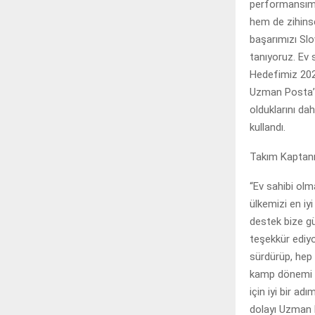
performansımız
hem de zihinse
başarımızı Slo
tanıyoruz. Ev
Hedefimiz 2028
Uzman Posta’ya
olduklarını da
kullandı.
Takım Kaptanı
“Ev sahibi ol
ülkemizi en iy
destek bize gü
teşekkür ediy
sürdürüp, hep 
kamp dönemi g
için iyi bir a
dolayı Uzman 