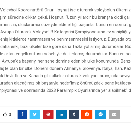
Voleybol Koordinatörü Onur Hoşnut ise oturarak voleybolun ülkemiz
şim sürecine dikkat çekti. Hoşnut, “Uzun yıllardır bu branşta ciddi çal
ımımızın, uluslararası düzeyde elde ettiği başarılar bunun en somut 
vrupa Oturarak Voleybol B Kategorisi Şampiyonası’na ev sahipliği y
eniş kitlelerce tanınmasını ve benimsenmesini istiyoruz. Dünyada ot
 daha eski, bazı ülkeler bize göre daha fazla yol almış durumdalar. Baz
le artan engelli nüfusu sebebiyle de ilerlemiş durumdular. Bunu en s
 Avrupa’da başarıyı her sene domine eden bir ülke konumunda. Benze
işte olan bir ülke. Dönem dönem Almanya, Slovenya, İtalya, İran, Kaz
ik Devletleri ve Kanada gibi ülkeler oturarak voleybol branşında seviy
uradan alacağımız bir başarıyla hedefimiz önümüzdeki sene katılaca
piyonası ve sonrasında 2028 Paralimpik Oyunlarında yer alabilmek” d
0