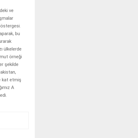
deki ve
ışmalar
göstergesi.
aparak, bu
urarak
ı ülkelerde
omut örneği
r şekilde
akistan,
e kat etmiş
ğımız A
edi.