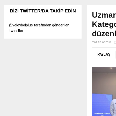
BIZI TWITTER’DA TAKIP EDIN
Uzman
Katego
@voleybolplus tarafından gönderilen
tweetler
düzenl
Yazan
admin
PAYLAŞ