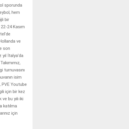
bol sporunda
leybol, hem
li bir
, 22-24 Kasım
tel’de
 Hollanda ve
ve son
yıl İtalya’da
 Takımımız,
gi turnuvasını
nuvanın isim
r, PVE Youtube
i için bir kez
 bu yılı iki
a katılma
rınız için