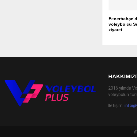
Fenerbahçe’d
voleybolcu Se
ziyaret
HAKKIMIZ
2016 yılında Vo
voleybolun tüm
İletişim:
info@
@