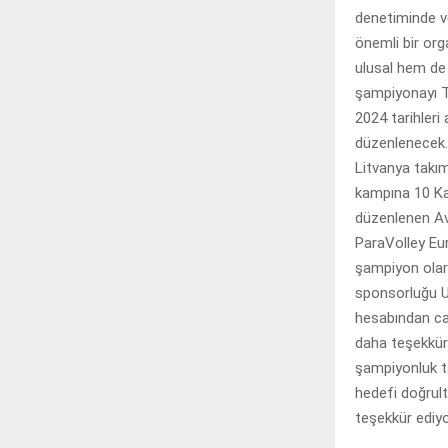
denetiminde v
önemli bir or
ulusal hem de u
şampiyonayı T
2024 tarihleri
düzenlenecek. 
Litvanya takım
kampına 10 Kas
düzenlenen Av
ParaVolley Eur
şampiyon olara
sponsorluğu U
hesabından can
daha teşekkür
şampiyonluk t
hedefi doğrult
teşekkür ediy