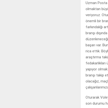
Uzman Posta C
olmaktan büyük
veriyoruz. Otu
önemli bir bra
farkındalığı 
branşı dışınd
düzenleneceği 
başarı var. B
rica ettik. Bö
araştırma tak
fedakarlıkları
yapıyor olmak 
branşı takip 
olacağız, maç
çalışanlarımız
Oturarak Vole
son durumu hak