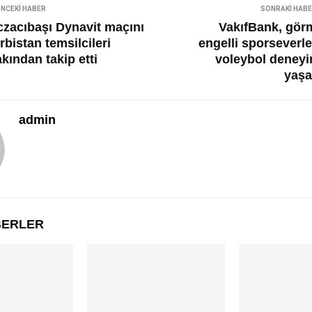
NCEKI HABER
SONRAKI HAB
czacıbaşı Dynavit maçını
VakıfBank, gör
rbistan temsilcileri
engelli sporseverle
kından takip etti
voleybol deneyi
yaşa
admin
ABERLER