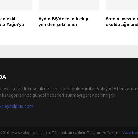
en eski
Aydın BŞ’de teknik ekip
Sotola, mezun 
ta Yağcı’ya
yeniden şekillendi
okulda ağırland
DA
leybol a farklı bir soluk getirmek amacı ile kurulan Voleybol+ her zaman
 kategorilerinde güncel haberleri sunmayı görev edinmiştir.
voleybolplus.com
2016 - www.voleybolplus.com. Tüm hakları saklıdır. Tasarım ve Yazılım :
Voza Ne