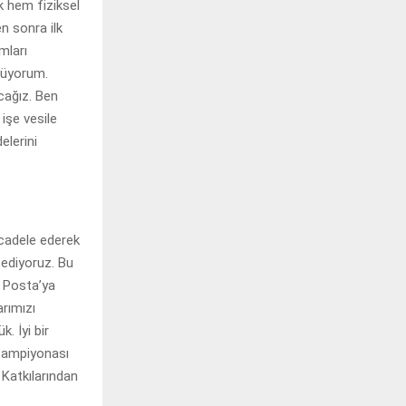
k hem fiziksel
n sonra ilk
mları
nüyorum.
cağız. Ben
işe vesile
elerini
cadele ederek
 ediyoruz. Bu
n Posta’ya
rımızı
. İyi bir
Şampiyonası
 Katkılarından