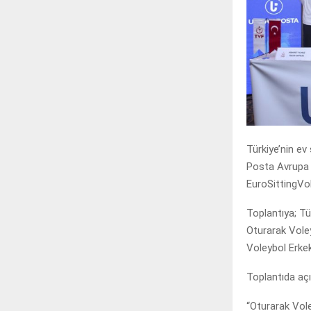
Türkiye’nin e
Posta Avrupa 
EuroSittingVol
Toplantıya; T
Oturarak Vole
Voleybol Erke
Toplantıda aç
“Oturarak Vol