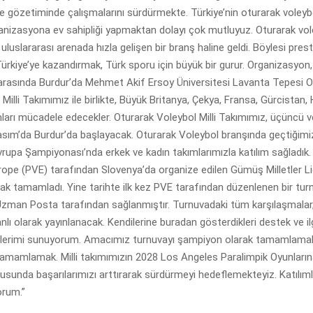
e gözetiminde çalışmalarını sürdürmekte. Türkiye’nin oturarak voley
ganizasyona ev sahipliği yapmaktan dolayı çok mutluyuz. Oturarak vo
luslararası arenada hızla gelişen bir branş haline geldi. Böylesi prestij
ürkiye’ye kazandırmak, Türk sporu için büyük bir gurur. Organizasyon
 arasında Burdur’da Mehmet Akif Ersoy Üniversitesi Lavanta Tepesi O
Milli Takımımız ile birlikte, Büyük Britanya, Çekya, Fransa, Gürcistan,
ları mücadele edecekler. Oturarak Voleybol Milli Takımımız, üçüncü 
ım’da Burdur’da başlayacak. Oturarak Voleybol branşında geçtiğimiz 
rupa Şampiyonası’nda erkek ve kadın takımlarımızla katılım sağladık.
ope (PVE) tarafından Slovenya’da organize edilen Gümüş Milletler Li
k tamamladı. Yine tarihte ilk kez PVE tarafından düzenlenen bir tur
zman Posta tarafından sağlanmıştır. Turnuvadaki tüm karşılaşmala
lı olarak yayınlanacak. Kendilerine buradan gösterdikleri destek ve ilgil
lerimi sunuyorum. Amacımız turnuvayı şampiyon olarak tamamlamak ve
amamlamak. Milli takımımızın 2028 Los Angeles Paralimpik Oyunların
usunda başarılarımızı arttırarak sürdürmeyi hedeflemekteyiz. Katılımla
orum.”