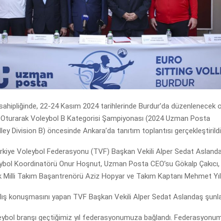
v sahipliğinde, 22-24 Kasım 2024 tarihlerinde Burdur’da düzenlenecek
Oturarak Voleybol B Kategorisi Şampiyonası (2024 Uzman Posta
ley Division B) öncesinde Ankara’da tanıtım toplantısı gerçekleştirildi
ürkiye Voleybol Federasyonu (TVF) Başkan Vekili Alper Sedat Asland
ybol Koordinatörü Onur Hoşnut, Uzman Posta CEO’su Gökalp Çakıcı,
k Milli Takım Başantrenörü Aziz Hopyar ve Takım Kaptanı Mehmet Yılm
ılış konuşmasını yapan TVF Başkan Vekili Alper Sedat Aslandaş şunlar
eybol branşı geçtiğimiz yıl federasyonumuza bağlandı. Federasyon