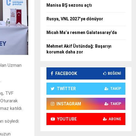
Manisa BŞ sezonu açtı
Rusya, VNL 2027’ye dönüyor
Micah Ma’a resmen Galatasaray’da
Mehmet Akif Üstündağ: Başarıyı
korumak daha zor
 olan Uzman
FACEBOOK
BEĞENI
.
TWITTER
TAKIP
aş, TVF
 Oturarak
INSTAGRAM
TAKIP
az katıldı.
YOUTUBE
ABONE
ı söyledi:
umuzun