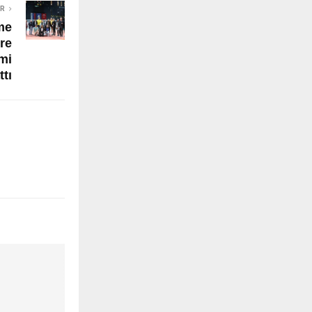
ER
me
re
mi
ttı