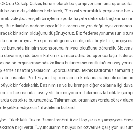
EO’su Gökalp Çakıcı, kurum olarak bu şampiyonanın ana sponsorları
 bir onur duyduklarını belirterek, “Sosyal sorumluluk projelerine he
rarak voleybol, engelli bireylerin sporla hayata daha sıkı bağlanmasın
nş. Bu etkinliğin sadece sportif bir organizasyon değil, aynı zamand
artıracak bir adım olduğunu düşünüyoruz. Biz federasyonumuzun otura
a da sponsoruyuz. Bu sponsorluğumuzun dışında, böyle bir şampiyon
ve bununda bir isim sponsoruna ihtiyacı olduğunu öğrendik. Slovenya
unu devamı içinde bizim katkımız olması adına bu sponsorluğu fede
ylesine bir organizasyonda katkıda bulunmanın mutluluğunu yaşıyoruz
ip etme fırsatını yakaladım. Sporcularımız, teknik kadromuz tamamı 
 üstün insanlar. Profesyonel sporcuların imkanlarına sahip olmadan b
büyük bir fedakarlık. Basınımıza ve bu branşın diğer dallarına ilgi du
etmeleri hususunda tavsiyede bulunuyorum. Takımımızla birlikte şam
larda destekte bulunacağız. Takımımıza, organizasyonda görev alac
a teşekkür ediyorum” ifadelerini kullandı.
ybol Erkek Milli Takım Başantrenörü Aziz Hopyar ise şampiyona önce
kında bilgi verdi. “Oyuncularımız büyük bir özveriyle çalışıyor. Bu tur