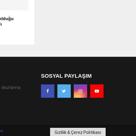
olduğu
ı
SOSYAL PAYLAŞIM
 okurlarına
ws
Gizlilik & Çerez Politikası