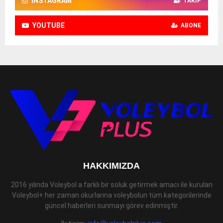
INSTAGRAM
TAKIP
YOUTUBE
ABONE
HAKKIMIZDA
2016 yılında Voleybol a farklı bir soluk getirmek amacı ile kurulan
Voleybol+ her zaman okurlarına voleybolun tüm kategorilerinde
güncel haberleri sunmayı görev edinmiştir.