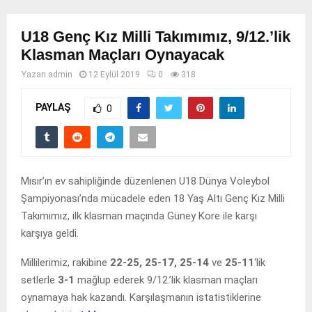
U18 Genç Kız Milli Takımımız, 9/12.’lik
Klasman Maçları Oynayacak
Yazan
admin
12 Eylül 2019
0
318
PAYLAŞ
0
Mısır’ın ev sahipliğinde düzenlenen U18 Dünya Voleybol
Şampiyonası’nda mücadele eden 18 Yaş Altı Genç Kız Milli
Takımımız, ilk klasman maçında Güney Kore ile karşı
karşıya geldi.
Millilerimiz, rakibine
22-25, 25-17, 25-14
ve
25-11
‘lik
setlerle
3-1
mağlup ederek 9/12.’lik klasman maçları
oynamaya hak kazandı. Karşılaşmanın istatistiklerine