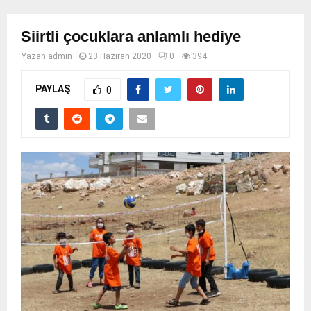
Siirtli çocuklara anlamlı hediye
Yazan
admin
23 Haziran 2020
0
394
PAYLAŞ
0