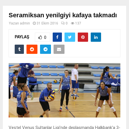
Seramiksan yenilgiyi kafaya takmadı
Yazan
admin
31 Ekim 2016
0
137
PAYLAŞ
0
Vestel Venus Sultanlar Ligi’nde deplasmanda Halkbank’a 3-