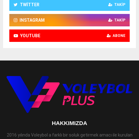
TWITTER
TAKIP
INSTAGRAM
TAKIP
YOUTUBE
ABONE
HAKKIMIZDA
2016 yılında Voleybol a farklı bir soluk getirmek amacı ile kurulan