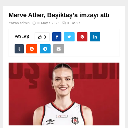
Merve Atlıer, Beşiktaş’a imzayı attı
Yazan
admin
18 Mayıs 2026
0
27
PAYLAŞ
0