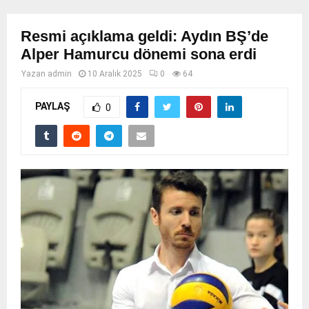
Resmi açıklama geldi: Aydın BŞ’de
Alper Hamurcu dönemi sona erdi
Yazan
admin
10 Aralık 2025
0
64
PAYLAŞ
0