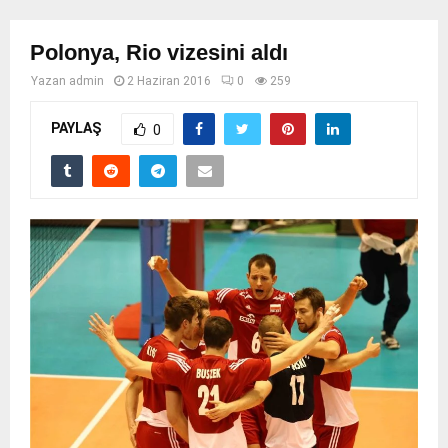
Polonya, Rio vizesini aldı
Yazan
admin
2 Haziran 2016
0
259
PAYLAŞ
0