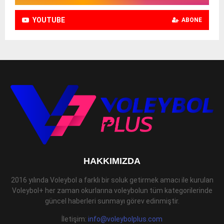
YOUTUBE
ABONE
HAKKIMIZDA
2016 yılında Voleybol a farklı bir soluk getirmek amacı ile kurulan
Voleybol+ her zaman okurlarına voleybolun tüm kategorilerinde
güncel haberleri sunmayı görev edinmiştir.
İletişim:
info@voleybolplus.com