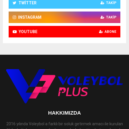
TWITTER
TAKIP
INSTAGRAM
TAKIP
YOUTUBE
ABONE
HAKKIMIZDA
2016 yılında Voleybol a farklı bir soluk getirmek amacı ile kurulan