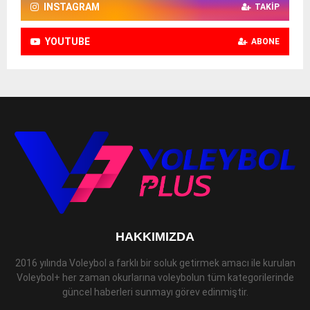
INSTAGRAM
TAKIP
YOUTUBE
ABONE
HAKKIMIZDA
2016 yılında Voleybol a farklı bir soluk getirmek amacı ile kurulan
Voleybol+ her zaman okurlarına voleybolun tüm kategorilerinde
güncel haberleri sunmayı görev edinmiştir.