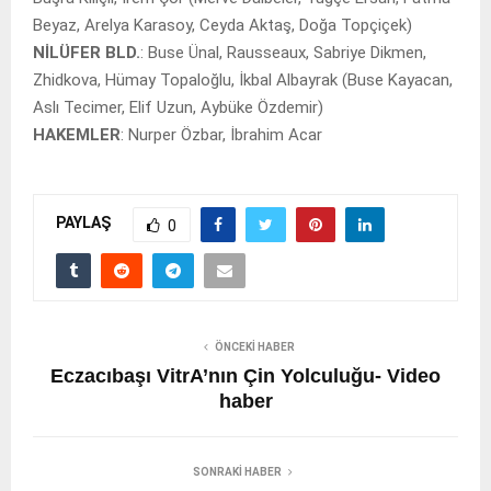
Beyaz, Arelya Karasoy, Ceyda Aktaş, Doğa Topçiçek)
NİLÜFER BLD.
: Buse Ünal, Rausseaux, Sabriye Dikmen,
Zhidkova, Hümay Topaloğlu, İkbal Albayrak (Buse Kayacan,
Aslı Tecimer, Elif Uzun, Aybüke Özdemir)
HAKEMLER
: Nurper Özbar, İbrahim Acar
PAYLAŞ
0
ÖNCEKI HABER
Eczacıbaşı VitrA’nın Çin Yolculuğu- Video
haber
SONRAKI HABER