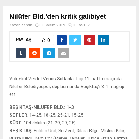
Nilüfer Bld.’den kritik galibiyet
Yazan
admin
30 Kasım 2019
0
187
PAYLAŞ
0
Voleybol Vestel Venus Sultanlar Ligi 11. hafta maçında
Nilüfer Belediyespor, deplasmanda Beşiktaş’ı 3-1 mağlup
etti.
BEŞİKTAŞ-NİLÜFER BLD.: 1-3
SETLER
: 14-25, 18-25, 25-21, 15-25
SÜRE
: 104 dakika (21, 29, 29, 25)
BEŞİKTAŞ
: Fulden Ural, Su Zent, Dilara Bilge, Mislina Kılıç,
Büşra Kılıçlı, İrem Çor (Merve Dalbeler, Tuğçe Ersan, Fatma