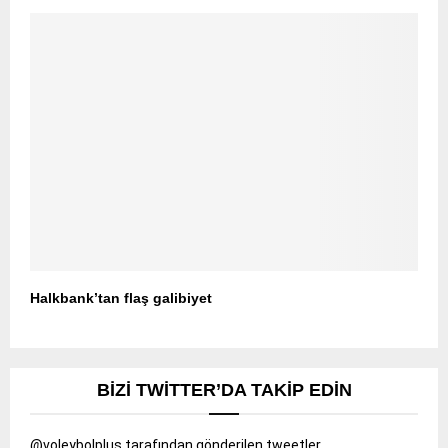
Halkbank’tan flaş galibiyet
BIZI TWITTER’DA TAKIP EDIN
@voleybolplus tarafından gönderilen tweetler