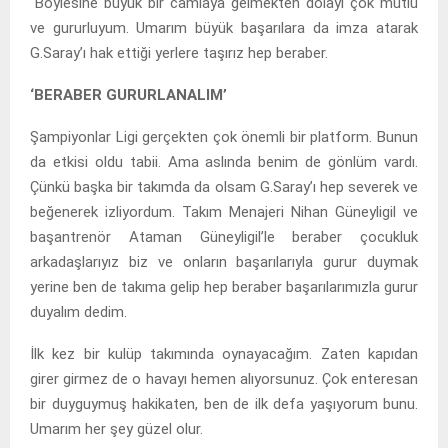
“Böylesine büyük bir camiaya gelmekten dolayı çok mutlu
ve gururluyum. Umarım büyük başarılara da imza atarak
G.Saray’ı hak ettiği yerlere taşırız hep beraber.
‘BERABER GURURLANALIM’
Şampiyonlar Ligi gerçekten çok önemli bir platform. Bunun
da etkisi oldu tabii. Ama aslında benim de gönlüm vardı.
Çünkü başka bir takımda da olsam G.Saray’ı hep severek ve
beğenerek izliyordum. Takım Menajeri Nihan Güneyligil ve
başantrenör Ataman Güneyligil’le beraber çocukluk
arkadaşlarıyız biz ve onların başarılarıyla gurur duymak
yerine ben de takıma gelip hep beraber başarılarımızla gurur
duyalım dedim.
İlk kez bir kulüp takımında oynayacağım. Zaten kapıdan
girer girmez de o havayı hemen alıyorsunuz. Çok enteresan
bir duyguymuş hakikaten, ben de ilk defa yaşıyorum bunu.
Umarım her şey güzel olur.