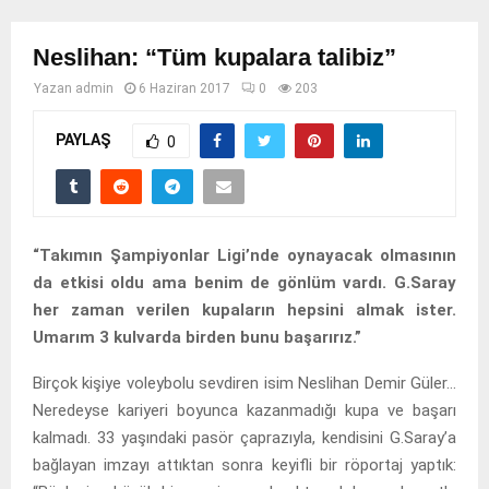
Neslihan: “Tüm kupalara talibiz”
Yazan
admin
6 Haziran 2017
0
203
PAYLAŞ
0
“Takımın Şampiyonlar Ligi’nde oynayacak olmasının
da etkisi oldu ama benim de gönlüm vardı. G.Saray
her zaman verilen kupaların hepsini almak ister.
Umarım 3 kulvarda birden bunu başarırız.”
Birçok kişiye voleybolu sevdiren isim Neslihan Demir Güler…
Neredeyse kariyeri boyunca kazanmadığı kupa ve başarı
kalmadı. 33 yaşındaki pasör çaprazıyla, kendisini G.Saray’a
bağlayan imzayı attıktan sonra keyifli bir röportaj yaptık: