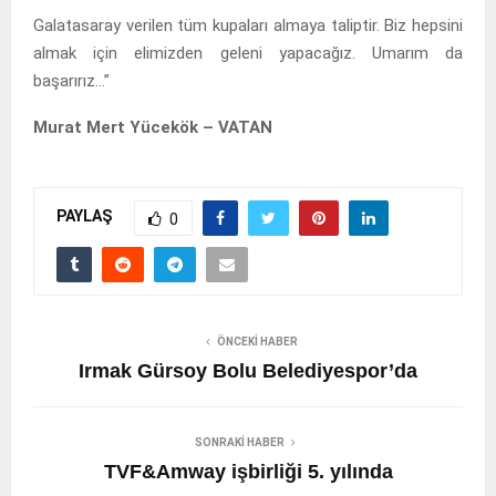
Galatasaray verilen tüm kupaları almaya taliptir. Biz hepsini
almak için elimizden geleni yapacağız. Umarım da
başarırız…”
Murat Mert Yücekök – VATAN
PAYLAŞ
0
ÖNCEKI HABER
Irmak Gürsoy Bolu Belediyespor’da
SONRAKI HABER
TVF&Amway işbirliği 5. yılında