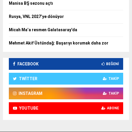
Manisa BŞ sezonu açtı
Rusya, VNL 2027’ye dönüyor
Micah Ma’a resmen Galatasaray’da
Mehmet Akif Üstündağ: Başarıyı korumak daha zor
FACEBOOK
BEĞENI
TWITTER
TAKIP
INSTAGRAM
TAKIP
YOUTUBE
ABONE