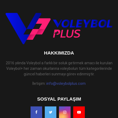
HAKKIMIZDA
2016 yılında Voleybol a farklı bir soluk getirmek amacı ile kurulan
Voleybol+ her zaman okurlarına voleybolun tüm kategorilerinde
güncel haberleri sunmayı görev edinmiştir.
İletişim:
info@voleybolplus.com
SOSYAL PAYLAŞIM