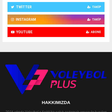
TWITTER
TAKIP
INSTAGRAM
TAKIP
YOUTUBE
ABONE
HAKKIMIZDA
2016 yılında Voleybol a farklı bir soluk getirmek amacı ile kurulan