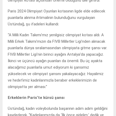
olimpiyat kotası açısından önemli olduğunu dile getirdi.
Paris 2024 Olimpiyat Oyunları kotasının ligde elde edilecek
puanlarla alınma ihtimalinin bulunduğunu vurgulayan
Üstündağ, şu ifadeleri kullandı:
“A Milli Kadın Takımı’mız yenilgisiz olimpiyat kotası aldı. A
Milli Erkek Takımı’mızın da FIVB Milletler Ligi’nden alınacak
puanlarla dünya sıralamasından olimpiyata gitme şansı var.
FIVB Milletler Ligi’nin birinci ayağını Antalya’da yapacağız.
İkinci ve üçüncü ayağın puanları da önemli. Bu üç ayakta
alacağımız puanlarla umut ediyorum ki şansımız
yükselecek ve olimpiyat şansını yakalayacağız. Hayalimiz
ve hedefimiz kadınlarımızla beraber erkeklerimizin de
olimpiyatta yer alması.”
Erkeklerin Paris’te kürsü şansı
Üstündağ, kadın voleybolunda başarının adım adım geldiğini
kaydederek, “Kadınlarımızda da ‘İlk önce gidelim.’ dedik ve