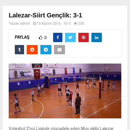
Lalezar-Siirt Gençlik: 3-1
Yazan
admin
15 Kasım 2016
0
235
PAYLAŞ
0
Voleybol 2’nci Liginde mücadele eden Muş ekibi Lalezar