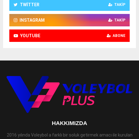
TWITTER
TAKIP
INSTAGRAM
TAKIP
YOUTUBE
ABONE
HAKKIMIZDA
2016 yılında Voleybol a farklı bir soluk getirmek amacı ile kurulan