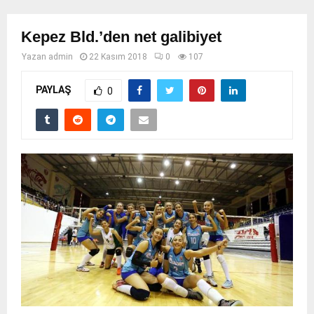
Kepez Bld.’den net galibiyet
Yazan
admin
22 Kasım 2018
0
107
PAYLAŞ
0