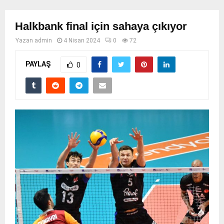
Halkbank final için sahaya çıkıyor
Yazan
admin
4 Nisan 2024
0
72
PAYLAŞ
0