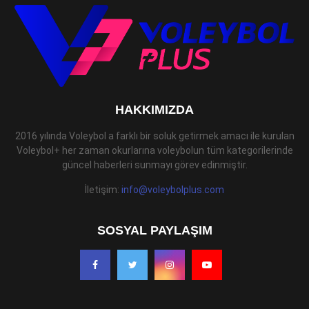
HAKKIMIZDA
2016 yılında Voleybol a farklı bir soluk getirmek amacı ile kurulan
Voleybol+ her zaman okurlarına voleybolun tüm kategorilerinde
güncel haberleri sunmayı görev edinmiştir.
İletişim:
info@voleybolplus.com
SOSYAL PAYLAŞIM