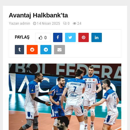
Avantaj Halkbank’ta
Yazan
admin
14 Nisan 2025
0
24
PAYLAŞ
0