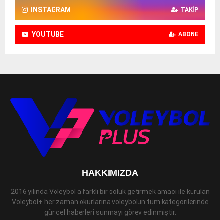
INSTAGRAM
TAKIP
YOUTUBE
ABONE
HAKKIMIZDA
2016 yılında Voleybol a farklı bir soluk getirmek amacı ile kurulan
Voleybol+ her zaman okurlarına voleybolun tüm kategorilerinde
güncel haberleri sunmayı görev edinmiştir.