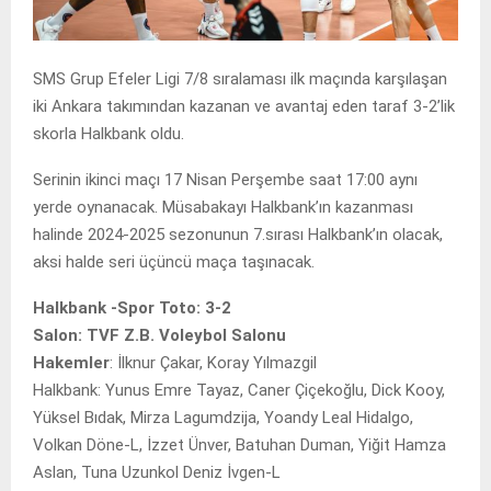
SMS Grup Efeler Ligi 7/8 sıralaması ilk maçında karşılaşan
iki Ankara takımından kazanan ve avantaj eden taraf 3-2’lik
skorla Halkbank oldu.
Serinin ikinci maçı 17 Nisan Perşembe saat 17:00 aynı
yerde oynanacak. Müsabakayı Halkbank’ın kazanması
halinde 2024-2025 sezonunun 7.sırası Halkbank’ın olacak,
aksi halde seri üçüncü maça taşınacak.
Halkbank -Spor Toto: 3-2
Salon: TVF Z.B. Voleybol Salonu
Hakemler
: İlknur Çakar, Koray Yılmazgil
Halkbank: Yunus Emre Tayaz, Caner Çiçekoğlu, Dick Kooy,
Yüksel Bıdak, Mirza Lagumdzija, Yoandy Leal Hidalgo,
Volkan Döne-L, İzzet Ünver, Batuhan Duman, Yiğit Hamza
Aslan, Tuna Uzunkol Deniz İvgen-L