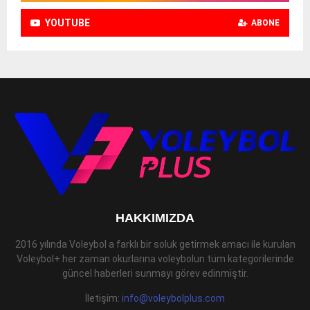
YOUTUBE
ABONE
HAKKIMIZDA
2016 yılında Voleybol a farklı bir soluk getirmek amacı ile kurulan
Voleybol+ her zaman okurlarına voleybolun tüm kategorilerinde
güncel haberleri sunmayı görev edinmiştir.
İletişim:
info@voleybolplus.com