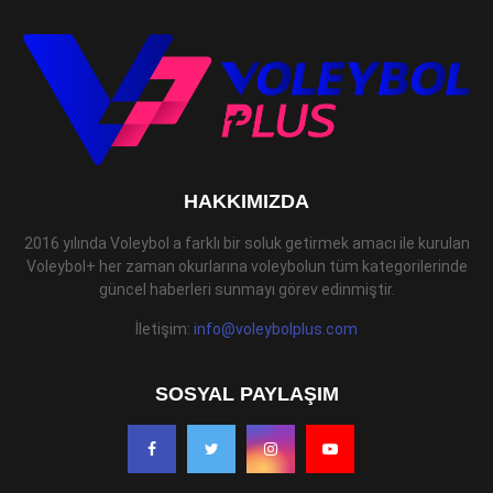
HAKKIMIZDA
2016 yılında Voleybol a farklı bir soluk getirmek amacı ile kurulan
Voleybol+ her zaman okurlarına voleybolun tüm kategorilerinde
güncel haberleri sunmayı görev edinmiştir.
İletişim:
info@voleybolplus.com
SOSYAL PAYLAŞIM