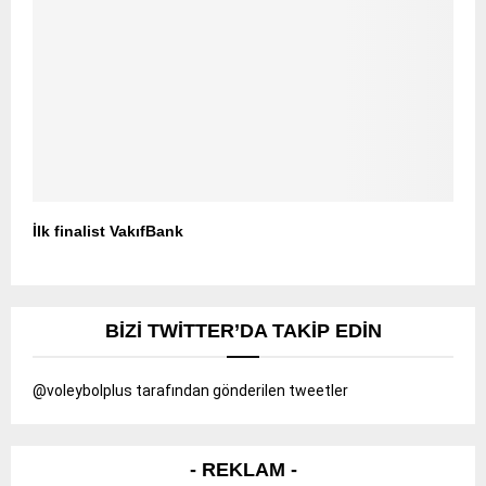
İlk finalist VakıfBank
BIZI TWITTER’DA TAKIP EDIN
@voleybolplus tarafından gönderilen tweetler
- REKLAM -