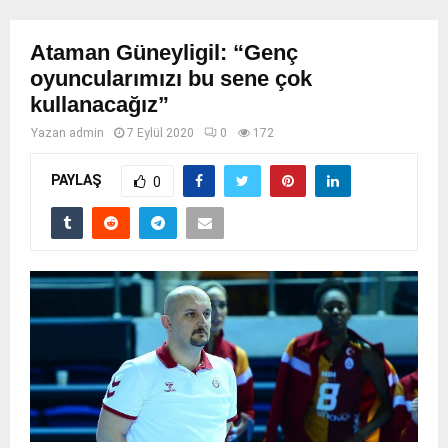
Ataman Güneyligil: “Genç
oyuncularımızı bu sene çok
kullanacağız”
Yazan
admin
7 Eylül 2020
0
172
PAYLAŞ
0