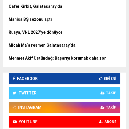
Cafer Kirkit, Galatasaray’da
Manisa BŞ sezonu açtı
Rusya, VNL 2027’ye dönüyor
Micah Ma’a resmen Galatasaray’da
Mehmet Akif Üstündağ: Başarıyı korumak daha zor
FACEBOOK
BEĞENI
TWITTER
TAKIP
INSTAGRAM
TAKIP
YOUTUBE
ABONE