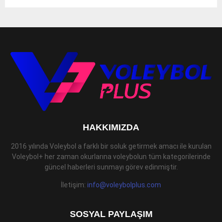
HAKKIMIZDA
2016 yılında Voleybol a farklı bir soluk getirmek amacı ile kurulan
Voleybol+ her zaman okurlarına voleybolun tüm kategorilerinde
güncel haberleri sunmayı görev edinmiştir.
İletişim:
info@voleybolplus.com
SOSYAL PAYLAŞIM