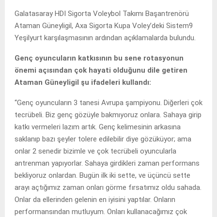
Galatasaray HDI Sigorta Voleybol Takımı Başantrenörü
Ataman Güneyligil, Axa Sigorta Kupa Voley’deki Sistem9
Yeşilyurt karşılaşmasının ardından açıklamalarda bulundu.
Genç oyuncuların katkısının bu sene rotasyonun
önemi açısından çok hayati olduğunu dile getiren
Ataman Güneyligil şu ifadeleri kullandı:
“Genç oyuncuların 3 tanesi Avrupa şampiyonu. Diğerleri çok
tecrübeli. Biz genç gözüyle bakmıyoruz onlara. Sahaya girip
katkı vermeleri lazım artık. Genç kelimesinin arkasına
saklanıp bazı şeyler tolere edilebilir diye gözüküyor; ama
onlar 2 senedir bizimle ve çok tecrübeli oyuncularla
antrenman yapıyorlar. Sahaya girdikleri zaman performans
bekliyoruz onlardan. Bugün ilk iki sette, ve üçüncü sette
arayı açtığımız zaman onları görme fırsatımız oldu sahada.
Onlar da ellerinden gelenin en iyisini yaptılar. Onların
performansından mutluyum. Onları kullanacağımız çok