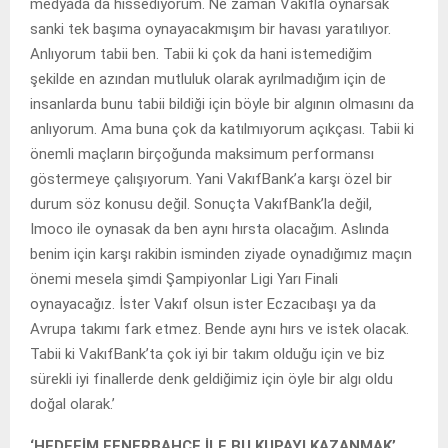
medyada da hissediyorum. Ne zaman Vakıfla oynarsak
sanki tek başıma oynayacakmışım bir havası yaratılıyor.
Anlıyorum tabii ben. Tabii ki çok da hani istemediğim
şekilde en azından mutluluk olarak ayrılmadığım için de
insanlarda bunu tabii bildiği için böyle bir algının olmasını da
anlıyorum. Ama buna çok da katılmıyorum açıkçası. Tabii ki
önemli maçların birçoğunda maksimum performansı
göstermeye çalışıyorum. Yani VakıfBank’a karşı özel bir
durum söz konusu değil. Sonuçta VakıfBank’la değil,
Imoco ile oynasak da ben aynı hırsta olacağım. Aslında
benim için karşı rakibin isminden ziyade oynadığımız maçın
önemi mesela şimdi Şampiyonlar Ligi Yarı Finali
oynayacağız. İster Vakıf olsun ister Eczacıbaşı ya da
Avrupa takımı fark etmez. Bende aynı hırs ve istek olacak.
Tabii ki VakıfBank’ta çok iyi bir takım olduğu için ve biz
sürekli iyi finallerde denk geldiğimiz için öyle bir algı oldu
doğal olarak.’
‘HEDEFİM FENERBAHÇE İLE BU KUPAYI KAZANMAK’