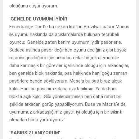
olduğunu düşünüyorum.’
‘GENELDE UYUMUM İYİDİR’
Fenerbahçe Opet’e bu sezon katılan Brezilyalı pasör Macris
ile uyumu hakkında da açıklamalarda bulunan tecrübeli
oyuncu; ‘Genelde zaten benim uyumum iyidir pasörlerle.
Sadece aslında pasör değil ben oyunu dediğiniz gibi büyük
resmini gördüğüm için arkadan onlar birçok elementte
daha karmaşık bir görevler içerisinde olduğu için arkadaşlar,
ben genelde blok hakkında, pas hakkında hani çoğu zaman
pasörlere bende söylüyorum. Mesela bu pas biraz alçak
kaldı. Hani bu pası biraz daha uzatabilirsin. Ya da hani
blokta açık kaldı. Gibi yönlendirmeleri ben daha rahat bir
şekilde arkadan görüp yapabiliyorum. Buse ve Macris’e de
uyumumuz arkadaşlığımız gayet iyi olduğu için bir sıkıntı
olmadan bunu yürütüyoruz.’
‘SABIRSIZLANIYORUM’