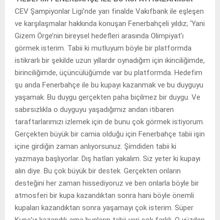
CEV Şampiyonlar Ligi’nde yarı finalde Vakıfbank ile eşleşen
ve karşılaşmalar hakkında konuşan Fenerbahçeli yıldız; ‘Yani
Gizem Örge’nin bireysel hedefleri arasında Olimpiyat’ı
görmek isterim. Tabii ki mutluyum böyle bir platformda
istikrarlı bir şekilde uzun yıllardır oynadığım için ikinciliğimde,
birinciliğimde, üçüncülüğümde var bu platformda. Hedefim
şu anda Fenerbahçe ile bu kupayı kazanmak ve bu duyguyu
yaşamak. Bu duygu gerçekten paha biçilmez bir duygu. Ve
sabırsızlıkla o duyguyu yaşadığımız andan itibaren
taraftarlarımızı izlemek için de bunu çok görmek istiyorum.
Gerçekten büyük bir camia olduğu için Fenerbahçe tabii işin
içine girdiğin zaman anlıyorsunuz. Şimdiden tabii ki
yazmaya başlıyorlar. Dış hatları yakalım. Siz yeter ki kupayı
alın diye. Bu çok büyük bir destek. Gerçekten onların
desteğini her zaman hissediyoruz ve ben onlarla böyle bir
atmosferi bir kupa kazandıktan sonra hani böyle önemli
kupaları kazandıktan sonra yaşamayı çok isterim. Süper
Kupa’yı kazandık ama bunların tabii yeri çok farklı. O yüzden