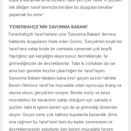
tek dileğim taraftarımızla beraber bu duyguları beraber
yaşamak bu sene.’
‘FENERBAHÇE’NİN SAVUNMA BAKANI’
Fenerbahçeli taraftarların ona ‘Savunma Bakanı’ demesi
hakkında duygularını ifade eden Gizem; ‘Gerçekten böyle bir
taraftara sahip böyle bir camiada oynamak çok keyifli.
Yaptığınız işin karşılığını alıyorsunuz destekleriyle. İyi
gitmediğinizde de destekliyorlar. Tabii ki zorlukları da var
ama ben genelde keyfini çıkarttığım bir taraftayım.
Savunma Bakanı lakabını bana evet geçen sezon taktılar.
Benim fikrimce taraftar mücadele eden sporcuyu branş ne
olursa olsun, gerçekten seviyor. Bende inatçı ve biraz
mücadeleci bir karaktere sahip olduğum için sahada o
yüzden tabii ki işlerin benim için de iyi gitmediği dönemler
oluyor. Geçen sene çok talihsiz kupalarda kazandık. Ama
ona rağmen bu taraftarın beni bu kadar sevmesinin ve
desteklemesinin sebebinin ben benim mücadele hırsım