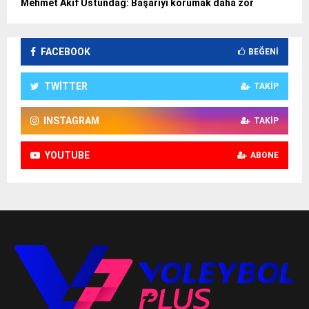
Mehmet Akif Üstündağ: Başarıyı korumak daha zor
FACEBOOK
BEĞENI
TWITTER
TAKIP
INSTAGRAM
TAKIP
YOUTUBE
ABONE