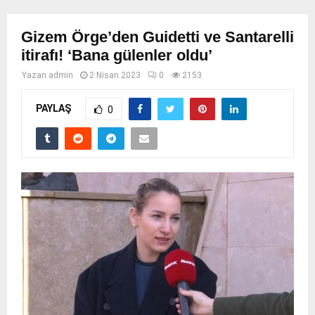
Gizem Örge’den Guidetti ve Santarelli
itirafı! ‘Bana gülenler oldu’
Yazan
admin
2 Nisan 2023
0
2153
PAYLAŞ
0