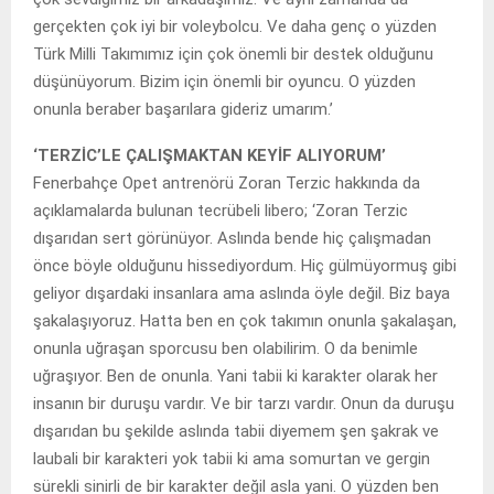
gerçekten çok iyi bir voleybolcu. Ve daha genç o yüzden
Türk Milli Takımımız için çok önemli bir destek olduğunu
düşünüyorum. Bizim için önemli bir oyuncu. O yüzden
onunla beraber başarılara gideriz umarım.’
‘TERZİC’LE ÇALIŞMAKTAN KEYİF ALIYORUM’
Fenerbahçe Opet antrenörü Zoran Terzic hakkında da
açıklamalarda bulunan tecrübeli libero; ‘Zoran Terzic
dışarıdan sert görünüyor. Aslında bende hiç çalışmadan
önce böyle olduğunu hissediyordum. Hiç gülmüyormuş gibi
geliyor dışardaki insanlara ama aslında öyle değil. Biz baya
şakalaşıyoruz. Hatta ben en çok takımın onunla şakalaşan,
onunla uğraşan sporcusu ben olabilirim. O da benimle
uğraşıyor. Ben de onunla. Yani tabii ki karakter olarak her
insanın bir duruşu vardır. Ve bir tarzı vardır. Onun da duruşu
dışarıdan bu şekilde aslında tabii diyemem şen şakrak ve
laubali bir karakteri yok tabii ki ama somurtan ve gergin
sürekli sinirli de bir karakter değil asla yani. O yüzden ben