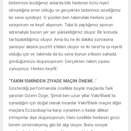
birbirimize kızdığımız anlarda bile herkesin kötü niyet
olmadığına emin olduğu ve gerçekten birbirimizi sevdiğimiz
bir sene içindeyiz. O yüzden ben takımdaki herkesi çok
seviyorum ve keyif alıyorum. Tabii ki yaptığımız sporun
adrenaliyle bazen yer yer yükseldiğimiz oluyor. Bir konuda
tartışabildiğimiz oluyor. Ama bu ne iki dakika sonrasına
yansıyor aksine pozitif etkileri oluyor ve iki tarafta iyi niyetli
olduğu için ve takımda da bu sene bunun etkisini sahada
gördüğümüzü düşünüyorum. Gerçekten takım oyunu
oynuyoruz. Herkes keyifli.’
‘TAKIM İSMİNDEN ZİYADE MAÇIN ÖNEMİ…’
Gösterdiği performansla özellikle büyük maçlarda fark
yaratan Gizem Özge; ‘Şimdi ben uzun yıllar VakıfBank’ta
oynadığım için doğal olarak insanlar VakıfBank maçını diğer
maçlara Eczacıbaşı’na karşı oynarken o kadar dikkat
etmiyorlar diye düşünüyorum. Hani özellikle herkesin gözü
benim üstümdeymiş gibi bir algı oluyor. Bunu sosyal