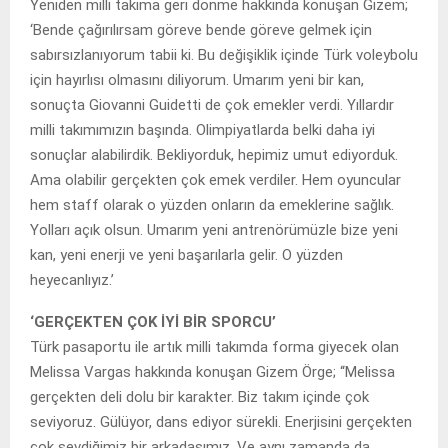
Yeniden milli takıma geri dönme hakkında konuşan Gizem;
‘Bende çağırılırsam göreve bende göreve gelmek için
sabırsızlanıyorum tabii ki. Bu değişiklik içinde Türk voleybolu
için hayırlısı olmasını diliyorum. Umarım yeni bir kan,
sonuçta Giovanni Guidetti de çok emekler verdi. Yıllardır
milli takımımızın başında. Olimpiyatlarda belki daha iyi
sonuçlar alabilirdik. Bekliyorduk, hepimiz umut ediyorduk.
Ama olabilir gerçekten çok emek verdiler. Hem oyuncular
hem staff olarak o yüzden onların da emeklerine sağlık.
Yolları açık olsun. Umarım yeni antrenörümüzle bize yeni
kan, yeni enerji ve yeni başarılarla gelir. O yüzden
heyecanlıyız.’
‘GERÇEKTEN ÇOK İYİ BİR SPORCU’
Türk pasaportu ile artık milli takımda forma giyecek olan
Melissa Vargas hakkında konuşan Gizem Örge; ‘‘Melissa
gerçekten deli dolu bir karakter. Biz takım içinde çok
seviyoruz. Gülüyor, dans ediyor sürekli. Enerjisini gerçekten
çok sevdiğimiz bir arkadaşımız. Ve aynı zamanda da