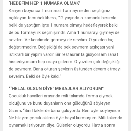
‘HEDEFİM HEP 1 NUMARA OLMAK’
Kariyeri boyunca 1 numaralı formayı neden seçtiğiniz
açıklayan tecrübeli libero; ’12 yaşında o zamanki hırsımla
belki de yaptığım işte 1 numara olmayı hedefleyerek belki
de bu formayı ilk seçmişimdir. Ama 1 numarayı giymeyi de
sevdim. Ve kendimde görmeyi de sevdim. O yüzden hiç
değiştirmedim. Değişikliği de pek sevmem açıkçası yani
istikrarlı bir yapım vardır. Bir restauranta gidiyorsam rahat
hissediyorsam hep oraya giderim. O yüzden çok değişikliği
de sevmem. Bana oturan şeylerin üstünden devam etmeyi
severim. Belki de öyle kaldı.’
“‘HELAL OLSUN DİYE’ MESAJLAR ALIYORUM”
Çocukluk hayalleri arasında mili takımda forma giymek
olduğunu ve bunu duyanların ona güldüğünü söyleyen
Gizem; ‘‘Sınıftakilerde bana gülüyordu. Ben öyle söyleyince.
Ne bileyim çocuk aklıma öyle hayal kurmuşum. Milli takımda
oynamak istiyorum diye. Gülenler oluyordu. Hatta sonra