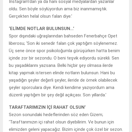
Instagram’dan ya da hani sosyal medyalardan yazanlar
oldu. Sen böyle söylüyordun ama biz inanmamıştık.
Gerçekten helal olsun falan diye.’
‘ELİMDE NOTLAR BULUNSUN…’
Spor dışındaki uğraşlarından bahseden Fenerbahçe Opet
liberosu; ‘Son iki senedir falan çok yaptığım söylenemez.
Üç sene önce spor psikoloğumla görüşürken hatta benim
içinde zor bir sezondu. O beni teşvik ediyordu sürekli. Sen
bu yaşadıklarını yazsana. Belki hiçbir şey olmasa ilerde
kitap yapmak istersen elinde notların bulunsun. Hani bu
yaşadığın şeyler değerli şeyler, ileride de örnek olabilecek
şeyler sporculara diye. Kendi kendime yazıyordum ama
düzenli yaptığım bir şey değil açıkçası. Son yıllarda.’
TARAFTARIMIZIN İÇİ RAHAT OLSUN’
Sezon sonundaki hedeflerinden söz eden Gizem;
‘Taraftarımızın içi rahat olsun diyebilirim. Ve bunun için
elimizden geleni yapacağız. Bizim içinde çok özel bir sezon.