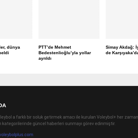
ler, dünya
PTT’de Mehmet
Simay Akdağ: İ
neldi
Bedestenlioğlu’yla yollar
de Karşıyaka’d
ayrıldı
DA
leybol a farklı bir soluk getirmek amacı ile kurulan Voleybol+ her zaman
 kategorilerinde güncel haberleri sunmayı görev edinmiştir.
voleybolplus.com