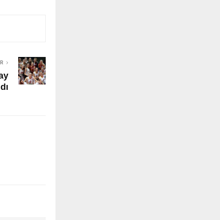
ER
ay
dı