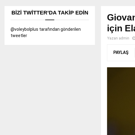
BIZI TWITTER’DA TAKIP EDIN
Giovan
için E
@voleybolplus tarafından gönderilen
tweetler
Yazan
admin
PAYLAŞ