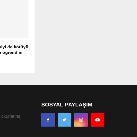
yiyi de kötüyü
a öğrendim
SOSYAL PAYLAŞIM
 okurlarına