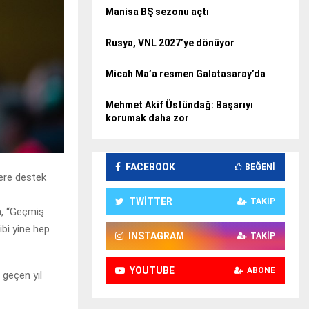
Manisa BŞ sezonu açtı
Rusya, VNL 2027’ye dönüyor
Micah Ma’a resmen Galatasaray’da
Mehmet Akif Üstündağ: Başarıyı
korumak daha zor
FACEBOOK
BEĞENI
ere destek
TWITTER
TAKIP
a, “Geçmiş
ibi yine hep
INSTAGRAM
TAKIP
YOUTUBE
ABONE
 geçen yıl