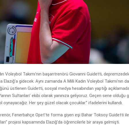
ın Voleybol Takımı’nın başantrenörü Giovanni Guidetti, depremzedel
 Elazığ’a gidecek. Aynı zamanda A Milli Kadın Voleybol Takımı’nın da
ğünü üstlenen Guidetti, sosyal medya hesabından yaptığı açıklamad
Yarının Sultanları’ ekibi olarak yanınıza geliyoruz. Geçen sene olduğu g
ol oynayacağız. Her şey güzel olacak çocuklar.” ifadelerini kullandı.
renör, Fenerbahçe Opet’te forma giyen eşi Bahar Toksoy Guidetti ile
nları” projesi kapsamında Elazığ’da öğrencilerle bir araya gelmişti.