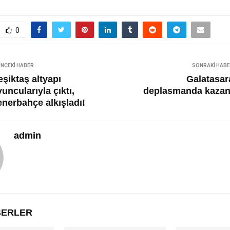
0
NCEKI HABER
SONRAKI HAB
şiktaş altyapı
Galatasar
uncularıyla çıktı,
deplasmanda kazan
enerbahçe alkışladı!
admin
ABERLER