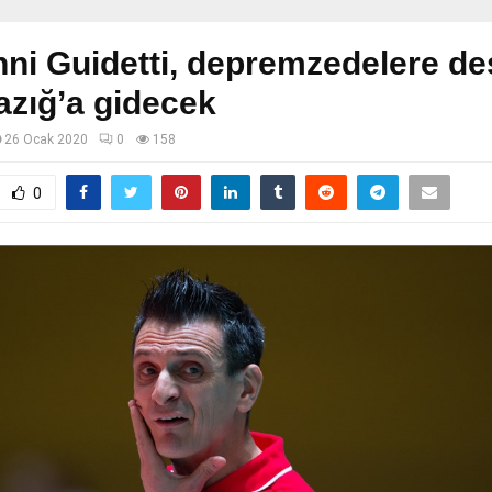
ni Guidetti, depremzedelere de
lazığ’a gidecek
26 Ocak 2020
0
158
0