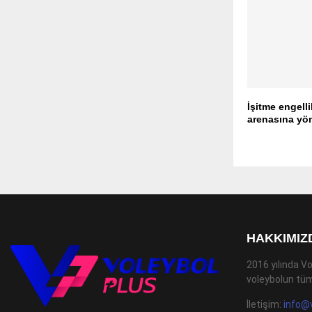
İşitme engelli
arenasına yö
HAKKIMIZ
2016 yılında Vo
voleybolun tüm
İletişim:
info@