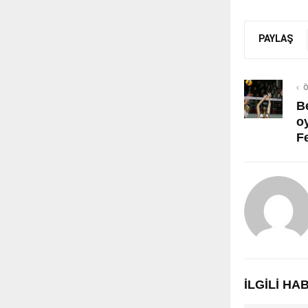
PAYLAŞ
Ö
Be
oy
F
İLGILI H