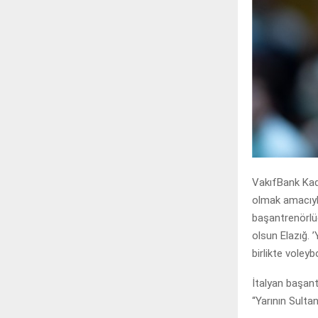
VakıfBank Kad
olmak amacıyla
başantrenörlü
olsun Elazığ. ’
birlikte voleyb
İtalyan başant
“Yarının Sulta