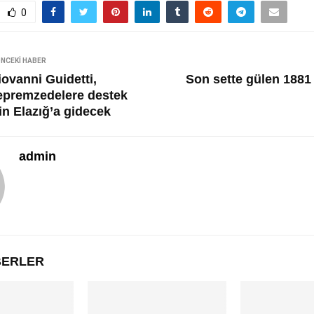
0
NCEKI HABER
iovanni Guidetti,
Son sette gülen 1881
epremzedelere destek
in Elazığ’a gidecek
admin
ABERLER