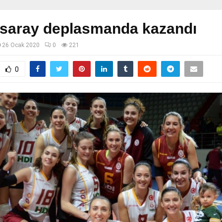
asaray deplasmanda kazandı
26 Ocak 2020
0
221
0