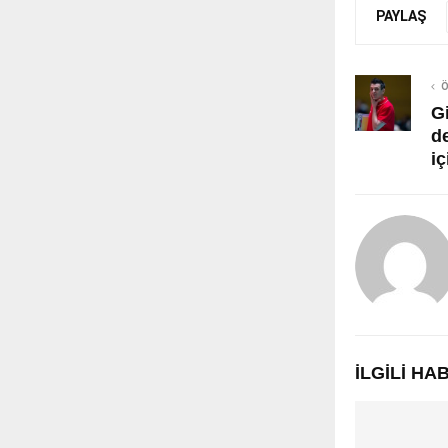
PAYLAŞ
Ö
G
d
iç
İLGILI H