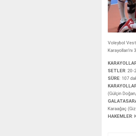
Voleybol Vest
Karayolları’nı 
KARAYOLLAR
SETLER
: 20-
SÜRE
: 107 da
KARAYOLLAR
(Gülçin Doğan,
GALATASARA
Karaağaç (Gize
HAKEMLER
: 