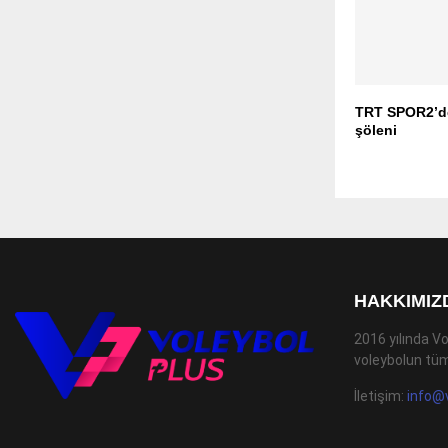
TRT SPOR2’d
şöleni
HAKKIMIZ
2016 yılında Vo
voleybolun tüm
İletişim:
info@