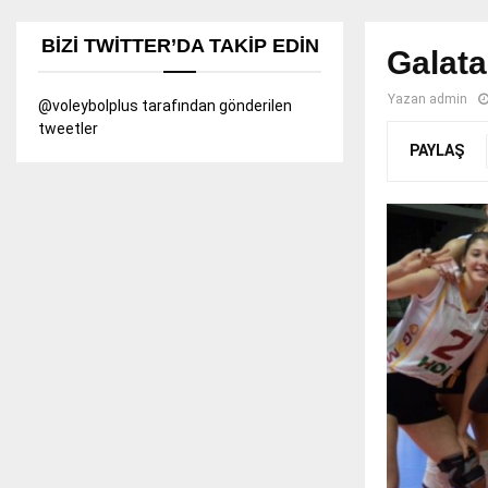
BIZI TWITTER’DA TAKIP EDIN
Galat
Yazan
admin
@voleybolplus tarafından gönderilen
tweetler
PAYLAŞ