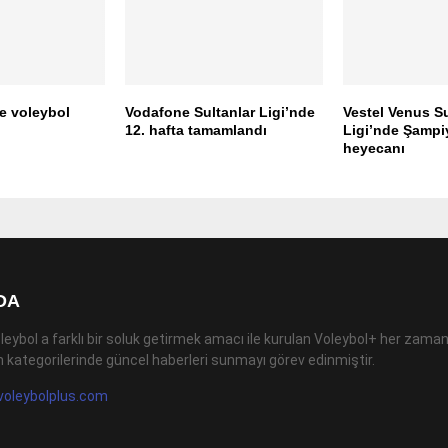
e voleybol
Vodafone Sultanlar Ligi’nde
Vestel Venus Su
12. hafta tamamlandı
Ligi’nde Şampiy
heyecanı
DA
leybol a farklı bir soluk getirmek amacı ile kurulan Voleybol+ her zaman
 kategorilerinde güncel haberleri sunmayı görev edinmiştir.
voleybolplus.com