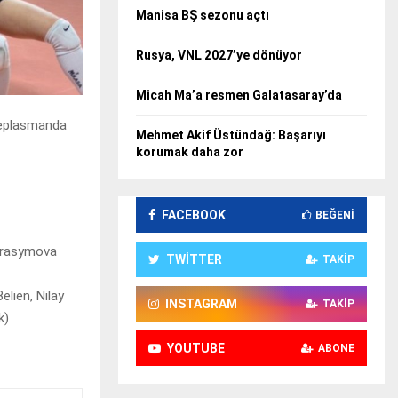
Manisa BŞ sezonu açtı
Rusya, VNL 2027’ye dönüyor
Micah Ma’a resmen Galatasaray’da
 deplasmanda
Mehmet Akif Üstündağ: Başarıyı
korumak daha zor
FACEBOOK
BEĞENI
Gerasymova
TWITTER
TAKIP
elien, Nilay
INSTAGRAM
TAKIP
k)
YOUTUBE
ABONE