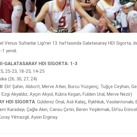
el Venus Sultanlar Ligi’nin 13. haftasında Galatasaray HDI Sigorta,
3-1 yendi.
I-GALATASARAY HDI SİGORTA: 1-3
25, 25-23, 18-25, 14-25
kika (26, 30, 27, 24)
I
: Elif Şahin, Abbott, Merve Atlıer, Burcu Yüzgenç, Tuğçe Ceyhan, 
 Ezgi Akyaldız, Ayçin Akyol, Kübra Kegan, Fulden Ural, Merve Nezir)
Y HDI SİGORTA
: Güldeniz Önal, Aslı Kalaç, Rykhliuk, Vasilantonaki, B
m Karadayı, Çağla Akın, Cansu Çetin, Beren Yeşilırmak, Elifsu Erince
Koray Yılmazgil, Aysin Erginay