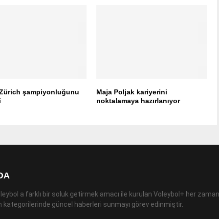
 Zürich şampiyonluğunu
Maja Poljak kariyerini
i
noktalamaya hazırlanıyor
DA
leybol a farklı bir soluk getirmek amacı ile kurulan Voleybol+ her zaman
 kategorilerinde güncel haberleri sunmayı görev edinmiştir.