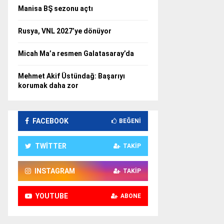
Manisa BŞ sezonu açtı
Rusya, VNL 2027’ye dönüyor
Micah Ma’a resmen Galatasaray’da
Mehmet Akif Üstündağ: Başarıyı
korumak daha zor
FACEBOOK
BEĞENI
TWITTER
TAKIP
INSTAGRAM
TAKIP
YOUTUBE
ABONE