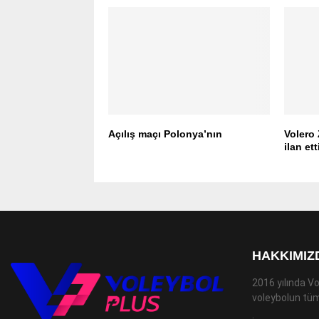
Açılış maçı Polonya’nın
Volero
ilan ett
HAKKIMIZ
2016 yılında Vo
voleybolun tüm