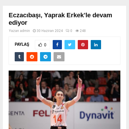
Eczacıbaşı, Yaprak Erkek’le devam
ediyor
Yazan
admin
30 Haziran 2024
0
248
PAYLAŞ
0