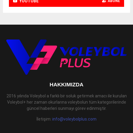
YOUTUBE
ABONE
HAKKIMIZDA
2016 yılında Voleybol a farklı bir soluk getirmek amacı ile kurulan
Voleybol+ her zaman okurlarına voleybolun tüm kategorilerinde
güncel haberleri sunmayı görev edinmiştir.
İletişim:
info@voleybolplus.com