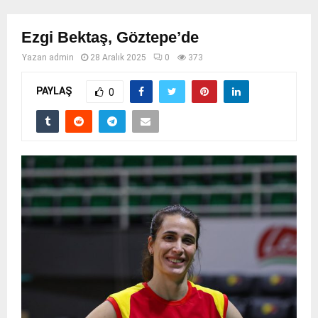
Ezgi Bektaş, Göztepe’de
Yazan
admin
28 Aralık 2025
0
373
PAYLAŞ
0