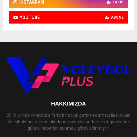
INSTAGRAM
TAKIP
YOUTUBE
ABONE
HAKKIMIZDA
2016 yılında Voleybol a farklı bir soluk getirmek amacı ile kurulan
Voleybol+ her zaman okurlarına voleybolun tüm kategorilerinde
güncel haberleri sunmayı görev edinmiştir.