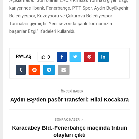
Açıklamada, “Son olarak ZAON Kifisias forması giyen Ezgi,
kariyerinde İlbank, Fenerbahçe, PTT Spor, Aydın Büyükşehir
Belediyespor, Kuzeyboru ve Çukurova Belediyespor
formaları giymiştir. Yeni sezonda şanlı formamızla
başarılar Ezgi.” ifadeleri kullanıldı.
PAYLAŞ
0
ÖNCEKI HABER
Aydın BŞ’den pasör transferi: Hilal Kocakara
SONRAKI HABER
Karacabey Bld.-Fenerbahçe maçında tribün
olayları çıktı