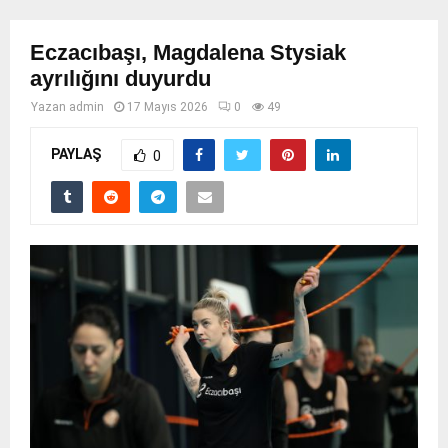
Eczacıbaşı, Magdalena Stysiak
ayrılığını duyurdu
Yazan
admin
17 Mayıs 2026
0
49
PAYLAŞ
0