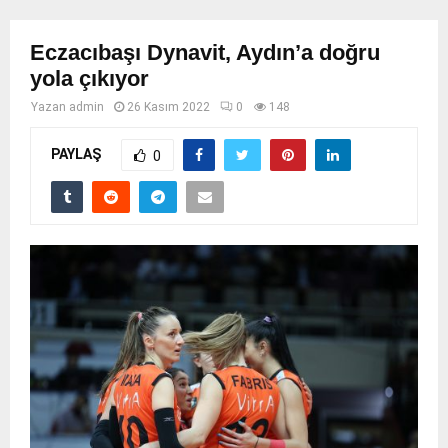
Eczacıbaşı Dynavit, Aydın’a doğru
yola çıkıyor
Yazan
admin
26 Kasım 2022
0
148
PAYLAŞ
0