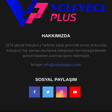
HAKKIMIZDA
2016 yılında Voleybol a farklı bir soluk getirmek amacı ile kurulan
Voleybol+ her zaman okurlarına voleybolun tüm kategorilerinde
güncel haberleri sunmayı görev edinmiştir.
İletişim:
info@voleybolplus.com
SOSYAL PAYLAŞIM