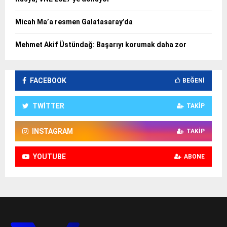
Micah Ma’a resmen Galatasaray’da
Mehmet Akif Üstündağ: Başarıyı korumak daha zor
FACEBOOK
BEĞENI
TWITTER
TAKIP
INSTAGRAM
TAKIP
YOUTUBE
ABONE