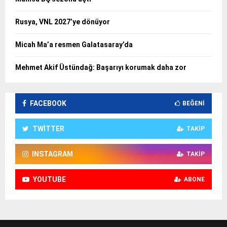
Rusya, VNL 2027’ye dönüyor
Micah Ma’a resmen Galatasaray’da
Mehmet Akif Üstündağ: Başarıyı korumak daha zor
FACEBOOK
BEĞENI
TWITTER
TAKIP
INSTAGRAM
TAKIP
YOUTUBE
ABONE