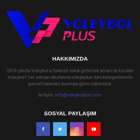
HAKKIMIZDA
2016 yılında Voleybol a farklı bir soluk getirmek amacı ile kurulan
Voleybol+ her zaman okurlarına voleybolun tüm kategorilerinde
güncel haberleri sunmayı görev edinmiştir.
İletişim:
info@voleybolplus.com
SOSYAL PAYLAŞIM