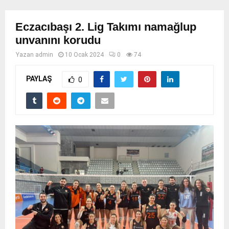
Eczacıbaşı 2. Lig Takımı namağlup
unvanını korudu
Yazan
admin
10 Ocak 2024
0
74
PAYLAŞ
0