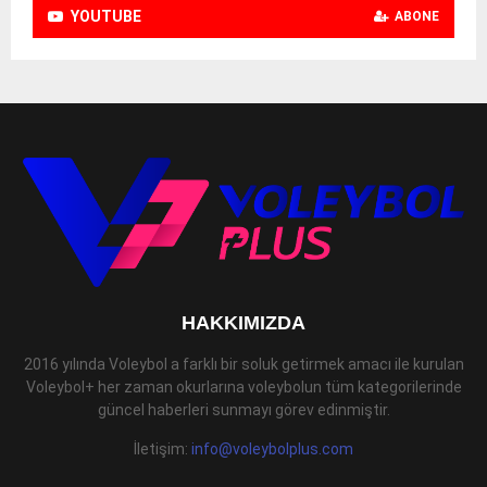
YOUTUBE
ABONE
HAKKIMIZDA
2016 yılında Voleybol a farklı bir soluk getirmek amacı ile kurulan
Voleybol+ her zaman okurlarına voleybolun tüm kategorilerinde
güncel haberleri sunmayı görev edinmiştir.
İletişim:
info@voleybolplus.com