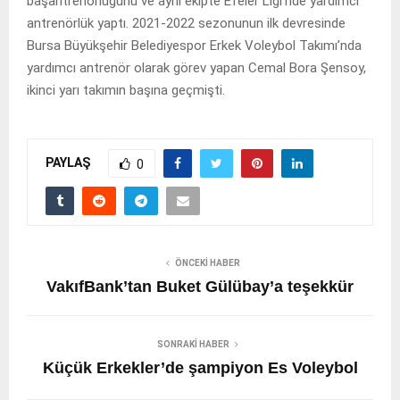
başantrenörlüğünü ve aynı ekipte Efeler Ligi’nde yardımcı
antrenörlük yaptı. 2021-2022 sezonunun ilk devresinde
Bursa Büyükşehir Belediyespor Erkek Voleybol Takımı’nda
yardımcı antrenör olarak görev yapan Cemal Bora Şensoy,
ikinci yarı takımın başına geçmişti.
PAYLAŞ
0
ÖNCEKI HABER
VakıfBank’tan Buket Gülübay’a teşekkür
SONRAKI HABER
Küçük Erkekler’de şampiyon Es Voleybol