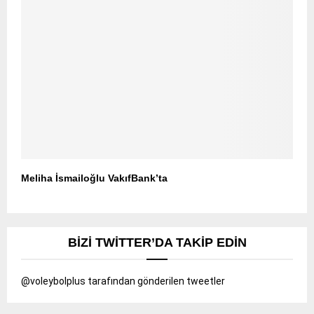
Meliha İsmailoğlu VakıfBank’ta
BIZI TWITTER’DA TAKIP EDIN
@voleybolplus tarafından gönderilen tweetler