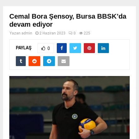
Cemal Bora Şensoy, Bursa BBSK’da
devam ediyor
Yazan
admin
2 Haziran 2023
0
225
PAYLAŞ
0