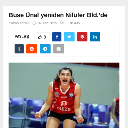
Buse Ünal yeniden Nilüfer Bld.’de
Yazan
admin
3 Nisan 2025
0
435
PAYLAŞ
0