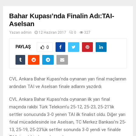
Bahar Kupası’nda Finalin Adı:TAI-
Aselsan
Yazan
admin
12 Haziran 2017
0
327
PAYLAŞ
0
CVL Ankara Bahar Kupası’nda oynanan yarı final maçlarının
ardından TAI ve Aselsan finale adlarını yazdırdı.
CVL Ankara Bahar Kupası’nda oynanan ilk yarı final
maçında rakibi Türk Telekom’u 25-12, 25-23, 25-21’lik
settler sonucunda 3-0 yenen TAI ilk finalist oldu. Diğer yarı
final mücadelesinde ise Aselsan, TC Merkez Bankası’nı 25-
13, 25-19, 25-23’lük settler sonunda 3-0 yendi ve finalde