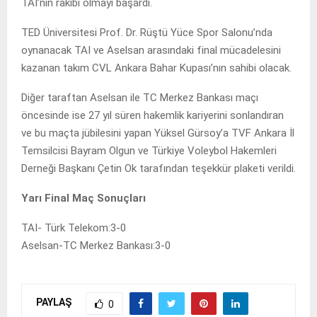
TAI’nin rakibi olmayı başardı.
TED Üniversitesi Prof. Dr. Rüştü Yüce Spor Salonu’nda
oynanacak TAI ve Aselsan arasındaki final mücadelesini
kazanan takım CVL Ankara Bahar Kupası’nın sahibi olacak.
Diğer taraftan Aselsan ile TC Merkez Bankası maçı
öncesinde ise 27 yıl süren hakemlik kariyerini sonlandıran
ve bu maçta jübilesini yapan Yüksel Gürsoy’a TVF Ankara İl
Temsilcisi Bayram Olgun ve Türkiye Voleybol Hakemleri
Derneği Başkanı Çetin Ok tarafından teşekkür plaketi verildi.
Yarı Final Maç Sonuçları
TAI- Türk Telekom:3-0
Aselsan-TC Merkez Bankası:3-0
PAYLAŞ
0